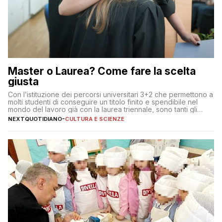
Master o Laurea? Come fare la scelta
giusta
Con l’istituzione dei percorsi universitari 3+2 che permettono a
molti studenti di conseguire un titolo finito e spendibile nel
mondo del lavoro già con la laurea triennale, sono tanti gli
interrogativi che si pongono gli studenti una volta raggiunto
NEXTQUOTIDIANO
-
CULTURA E SCIENZE
l’obiettivo di primo livello