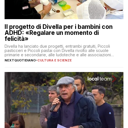
Il progetto di Divella per i bambini con
ADHD: «Regalare un momento di
felicità»
Divella ha lanciato due progetti, entrambi gratuiti, Piccoli
pasticceri e Piccoli pastai con Divella rivolto alle scuole
primarie e secondarie, alle ludoteche e alle associazioni
pugliesi che si occupano di bambini con ADHD
NEXTQUOTIDIANO
-
CULTURA E SCIENZE