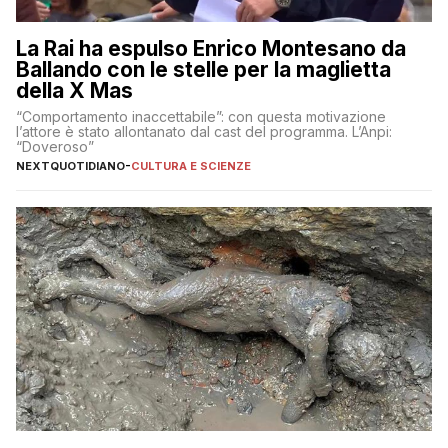
La Rai ha espulso Enrico Montesano da
Ballando con le stelle per la maglietta
della X Mas
“Comportamento inaccettabile”: con questa motivazione
l’attore è stato allontanato dal cast del programma. L’Anpi:
“Doveroso”
NEXTQUOTIDIANO
-
CULTURA E SCIENZE