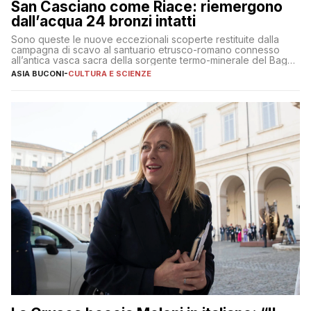
San Casciano come Riace: riemergono
dall’acqua 24 bronzi intatti
Sono queste le nuove eccezionali scoperte restituite dalla
campagna di scavo al santuario etrusco-romano connesso
all’antica vasca sacra della sorgente termo-minerale del Bagno
Grande
ASIA BUCONI
-
CULTURA E SCIENZE