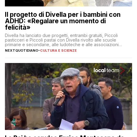
Il progetto di Divella per i bambini con
ADHD: «Regalare un momento di
felicità»
Divella ha lanciato due progetti, entrambi gratuiti, Piccoli
pasticceri e Piccoli pastai con Divella rivolto alle scuole
primarie e secondarie, alle ludoteche e alle associazioni
pugliesi che si occupano di bambini con ADHD
NEXTQUOTIDIANO
-
CULTURA E SCIENZE