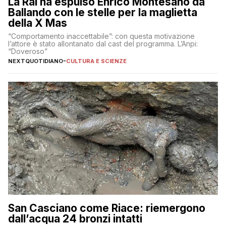
La Rai ha espulso Enrico Montesano da
Ballando con le stelle per la maglietta
della X Mas
“Comportamento inaccettabile”: con questa motivazione
l’attore è stato allontanato dal cast del programma. L’Anpi:
“Doveroso”
NEXTQUOTIDIANO
-
CULTURA E SCIENZE
San Casciano come Riace: riemergono
dall’acqua 24 bronzi intatti