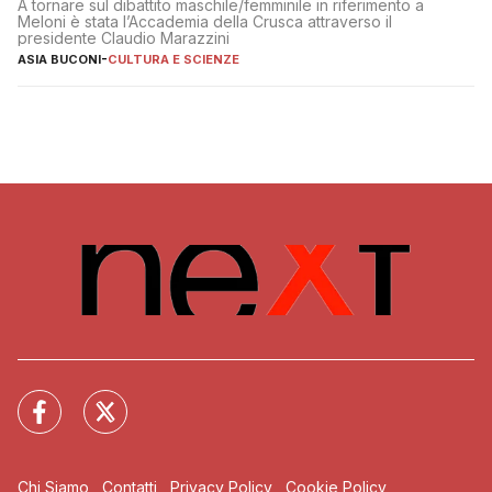
A tornare sul dibattito maschile/femminile in riferimento a
Meloni è stata l’Accademia della Crusca attraverso il
presidente Claudio Marazzini
ASIA BUCONI
-
CULTURA E SCIENZE
Chi Siamo
Contatti
Privacy Policy
Cookie Policy