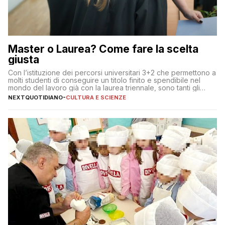
Master o Laurea? Come fare la scelta
giusta
Con l’istituzione dei percorsi universitari 3+2 che permettono a
molti studenti di conseguire un titolo finito e spendibile nel
mondo del lavoro già con la laurea triennale, sono tanti gli
interrogativi che si pongono gli studenti una volta raggiunto
NEXTQUOTIDIANO
-
CULTURA E SCIENZE
l’obiettivo di primo livello