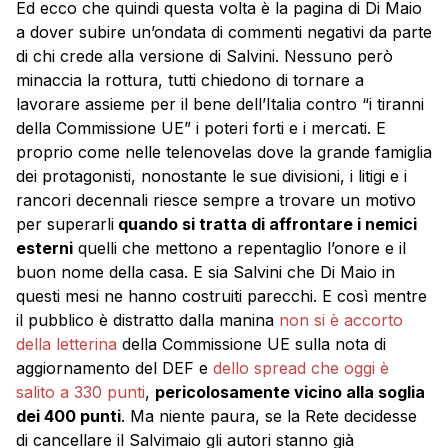
Ed ecco che quindi questa volta è la pagina di Di Maio
a dover subire un’ondata di commenti negativi da parte
di chi crede alla versione di Salvini. Nessuno però
minaccia la rottura, tutti chiedono di tornare a
lavorare assieme per il bene dell’Italia contro “i tiranni
della Commissione UE” i poteri forti e i mercati. E
proprio come nelle telenovelas dove la grande famiglia
dei protagonisti, nonostante le sue divisioni, i litigi e i
rancori decennali riesce sempre a trovare un motivo
per superarli
quando si tratta di affrontare i nemici
esterni
quelli che mettono a repentaglio l’onore e il
buon nome della casa. E sia Salvini che Di Maio in
questi mesi ne hanno costruiti parecchi. E così mentre
il pubblico è distratto dalla manina
non si è accorto
della letterina
della Commissione UE sulla nota di
aggiornamento del DEF e
dello spread che oggi è
salito a 330 punti
,
pericolosamente vicino alla soglia
dei 400 punti
. Ma niente paura, se la Rete decidesse
di cancellare il Salvimaio gli autori stanno già