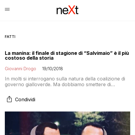
FATTI
La manina: il finale di stagione di “Salvimaio” è il più
costoso della storia
Giovanni Drogo
19/10/2018
In molti si interrogano sulla natura della coalizione di
governo gialloverde. Ma dobbiamo smettere di
pensare che sia una faccenda politica. Se la
guardiamo come se fosse una soap opera tutto
Condividi
diventa più chiaro. Ed è per questo che il pubblico non
vuole che una manina cancelli la serie dal palinsesto
prima di un finale col botto che mandi il Paese a
gambe all’aria