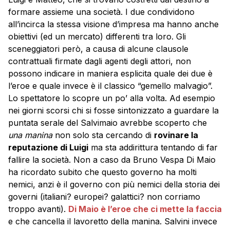
formare assieme una società. I due condividono
all’incirca la stessa visione d’impresa ma hanno anche
obiettivi (ed un mercato) differenti tra loro. Gli
sceneggiatori però, a causa di alcune clausole
contrattuali firmate dagli agenti degli attori, non
possono indicare in maniera esplicita quale dei due è
l’eroe e quale invece è il classico “gemello malvagio”.
Lo spettatore lo scopre un po’ alla volta. Ad esempio
nei giorni scorsi chi si fosse sintonizzato a guardare la
puntata serale del Salvimaio avrebbe scoperto che
una manina
non solo sta cercando di
rovinare la
reputazione di Luigi
ma sta addirittura tentando di far
fallire la società. Non a caso da Bruno Vespa Di Maio
ha ricordato subito che questo governo ha molti
nemici, anzi è il governo con più nemici della storia dei
governi (italiani? europei? galattici? non corriamo
troppo avanti).
Di Maio è l’eroe che ci mette la faccia
e che cancella il lavoretto della manina. Salvini invece