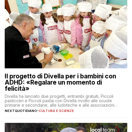
Il progetto di Divella per i bambini con
ADHD: «Regalare un momento di
felicità»
Divella ha lanciato due progetti, entrambi gratuiti, Piccoli
pasticceri e Piccoli pastai con Divella rivolto alle scuole
primarie e secondarie, alle ludoteche e alle associazioni
pugliesi che si occupano di bambini con ADHD
NEXTQUOTIDIANO
-
CULTURA E SCIENZE