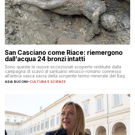
San Casciano come Riace: riemergono
dall’acqua 24 bronzi intatti
Sono queste le nuove eccezionali scoperte restituite dalla
campagna di scavo al santuario etrusco-romano connesso
all’antica vasca sacra della sorgente termo-minerale del Bagno
Grande
ASIA BUCONI
-
CULTURA E SCIENZE