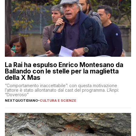
La Rai ha espulso Enrico Montesano da
Ballando con le stelle per la maglietta
della X Mas
“Comportamento inaccettabile”: con questa motivazione
l’attore è stato allontanato dal cast del programma. L’Anpi:
“Doveroso”
NEXTQUOTIDIANO
-
CULTURA E SCIENZE