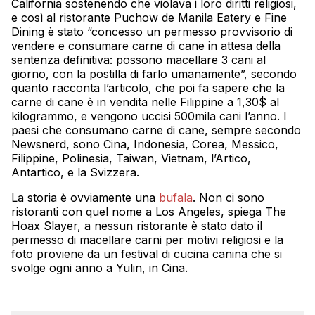
California sostenendo che violava i loro diritti religiosi,
e così al ristorante Puchow de Manila Eatery e Fine
Dining è stato “concesso un permesso provvisorio di
vendere e consumare carne di cane in attesa della
sentenza definitiva: possono macellare 3 cani al
giorno, con la postilla di farlo umanamente”, secondo
quanto racconta l’articolo, che poi fa sapere che la
carne di cane è in vendita nelle Filippine a 1,30$ al
kilogrammo, e vengono uccisi 500mila cani l’anno. I
paesi che consumano carne di cane, sempre secondo
Newsnerd, sono Cina, Indonesia, Corea, Messico,
Filippine, Polinesia, Taiwan, Vietnam, l’Artico,
Antartico, e la Svizzera.
La storia è ovviamente una
bufala
. Non ci sono
ristoranti con quel nome a Los Angeles, spiega The
Hoax Slayer, a nessun ristorante è stato dato il
permesso di macellare carni per motivi religiosi e la
foto proviene da un festival di cucina canina che si
svolge ogni anno a Yulin, in Cina.