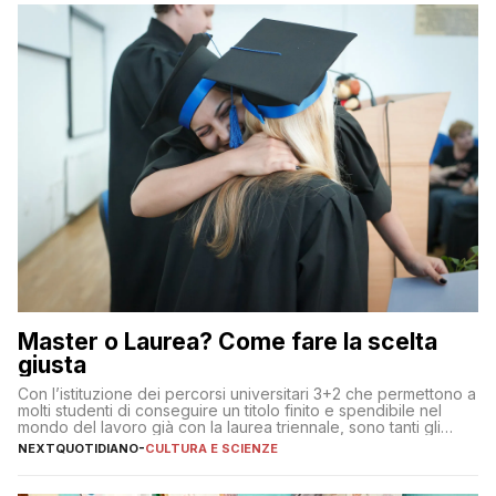
Master o Laurea? Come fare la scelta
giusta
Con l’istituzione dei percorsi universitari 3+2 che permettono a
molti studenti di conseguire un titolo finito e spendibile nel
mondo del lavoro già con la laurea triennale, sono tanti gli
interrogativi che si pongono gli studenti una volta raggiunto
NEXTQUOTIDIANO
-
CULTURA E SCIENZE
l’obiettivo di primo livello