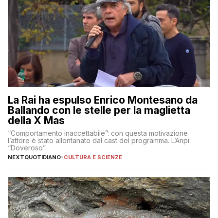
La Rai ha espulso Enrico Montesano da
Ballando con le stelle per la maglietta
della X Mas
“Comportamento inaccettabile”: con questa motivazione
l’attore è stato allontanato dal cast del programma. L’Anpi:
“Doveroso”
NEXTQUOTIDIANO
-
CULTURA E SCIENZE