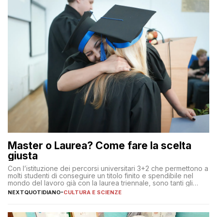
Master o Laurea? Come fare la scelta
giusta
Con l’istituzione dei percorsi universitari 3+2 che permettono a
molti studenti di conseguire un titolo finito e spendibile nel
mondo del lavoro già con la laurea triennale, sono tanti gli
interrogativi che si pongono gli studenti una volta raggiunto
NEXTQUOTIDIANO
-
CULTURA E SCIENZE
l’obiettivo di primo livello