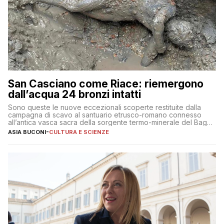
San Casciano come Riace: riemergono
dall’acqua 24 bronzi intatti
Sono queste le nuove eccezionali scoperte restituite dalla
campagna di scavo al santuario etrusco-romano connesso
all’antica vasca sacra della sorgente termo-minerale del Bagno
Grande
ASIA BUCONI
-
CULTURA E SCIENZE