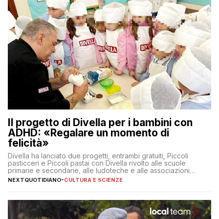
Il progetto di Divella per i bambini con
ADHD: «Regalare un momento di
felicità»
Divella ha lanciato due progetti, entrambi gratuiti, Piccoli
pasticceri e Piccoli pastai con Divella rivolto alle scuole
primarie e secondarie, alle ludoteche e alle associazioni
pugliesi che si occupano di bambini con ADHD
NEXTQUOTIDIANO
-
CULTURA E SCIENZE