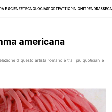
RA E SCIENZE
TECNOLOGIA
SPORT
FATTI
OPINIONI
TREND
RASSEGN
gomma americana
lezione di questo artista romano è tra i più quotidiani e