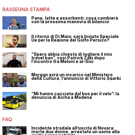
RASSEGNA STAMPA
Pane, latte e assorbenti: cosa cambierà
con la prossima manovra di bilancio
Il ritorno di Di Maio: sarà Inviato Speciale
Ue per la Regione del Golfo Persico?
“Spero abbia chiesto di togliere il mio
travel ban”, così Patrick Zaki dopo
l’incontro tra Meloni e al-Sisi
Morgan avrà un incarico nel Ministero
della Cultura, l’annuncio di Vittorio Sgarbi
“Mi hanno cacciata dal bus per il velo”: la
denuncia di Aicha a Modena
FAQ
Incidente stradale all’uscita di Novara:
morte due donne, arrestato un uomo alla