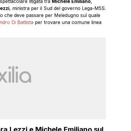
pettacolare litigata tra
Michele Emiliano
,
ezzi
, ministra per il Sud del governo Lega-M5S.
otto che deve passare per Meledugno sul quale
ndro Di Battista
per trovare una comune linea
ara Lezzi e Michele Emiliano sul