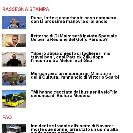
RASSEGNA STAMPA
Pane, latte e assorbenti: cosa cambierà
con la prossima manovra di bilancio
Il ritorno di Di Maio: sarà Inviato Speciale
Ue per la Regione del Golfo Persico?
“Spero abbia chiesto di togliere il mio
travel ban”, così Patrick Zaki dopo
l’incontro tra Meloni e al-Sisi
Morgan avrà un incarico nel Ministero
della Cultura, l’annuncio di Vittorio Sgarbi
“Mi hanno cacciata dal bus per il velo”: la
denuncia di Aicha a Modena
FAQ
Incidente stradale all’uscita di Novara:
morte due donne, arrestato un uomo alla
guida senza patente