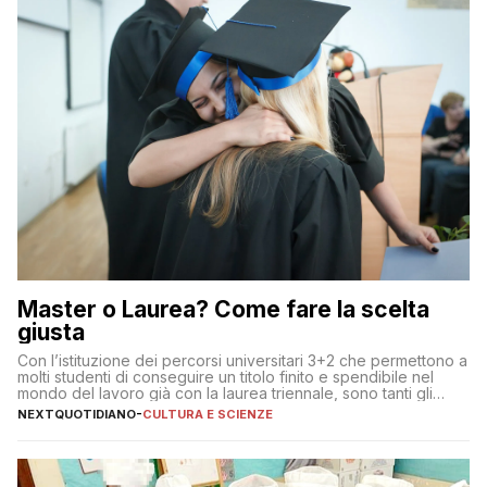
Master o Laurea? Come fare la scelta
giusta
Con l’istituzione dei percorsi universitari 3+2 che permettono a
molti studenti di conseguire un titolo finito e spendibile nel
mondo del lavoro già con la laurea triennale, sono tanti gli
interrogativi che si pongono gli studenti una volta raggiunto
NEXTQUOTIDIANO
-
CULTURA E SCIENZE
l’obiettivo di primo livello