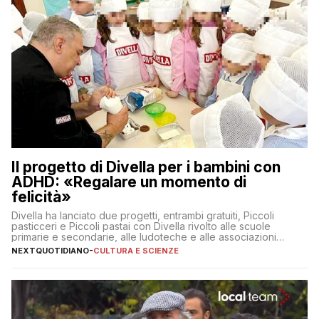
Il progetto di Divella per i bambini con
ADHD: «Regalare un momento di
felicità»
Divella ha lanciato due progetti, entrambi gratuiti, Piccoli
pasticceri e Piccoli pastai con Divella rivolto alle scuole
primarie e secondarie, alle ludoteche e alle associazioni
pugliesi che si occupano di bambini con ADHD
NEXTQUOTIDIANO
-
CULTURA E SCIENZE