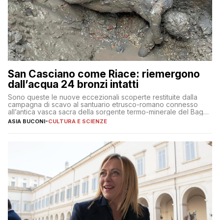
San Casciano come Riace: riemergono
dall’acqua 24 bronzi intatti
Sono queste le nuove eccezionali scoperte restituite dalla
campagna di scavo al santuario etrusco-romano connesso
all’antica vasca sacra della sorgente termo-minerale del Bagno
Grande
ASIA BUCONI
-
CULTURA E SCIENZE