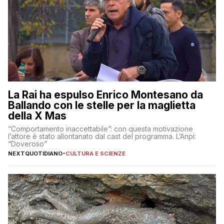
La Rai ha espulso Enrico Montesano da
Ballando con le stelle per la maglietta
della X Mas
“Comportamento inaccettabile”: con questa motivazione
l’attore è stato allontanato dal cast del programma. L’Anpi:
“Doveroso”
NEXTQUOTIDIANO
-
CULTURA E SCIENZE