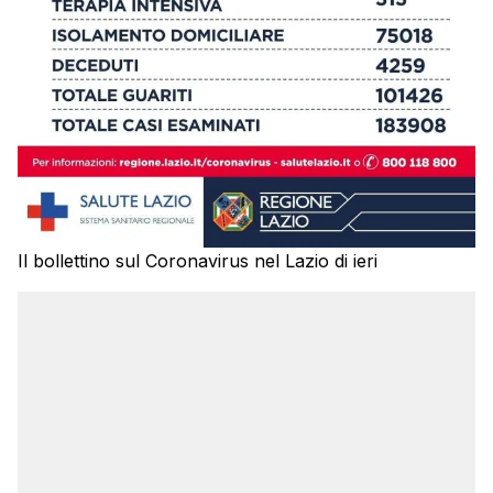
Il bollettino sul Coronavirus nel Lazio di ieri