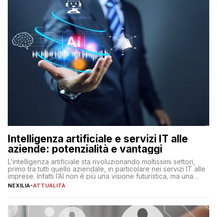
Intelligenza artificiale e servizi IT alle
aziende: potenzialità e vantaggi
L’intelligenza artificiale sta rivoluzionando moltissimi settori,
primo tra tutti quello aziendale, in particolare nei servizi IT alle
imprese. Infatti l’AI non è più una visione futuristica, ma una
realtà operativa che sta portando a un cambio significativo in
NEXILIA
-
ATTUALITÀ
ogni ambito. L’inserimento delle tecnologie di intelligenza
artificiale porta non solo all’ottimizzazione di diverse
operazioni, bensì comporta […]