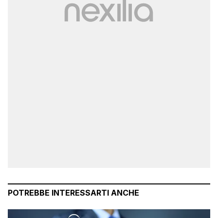
POTREBBE INTERESSARTI ANCHE