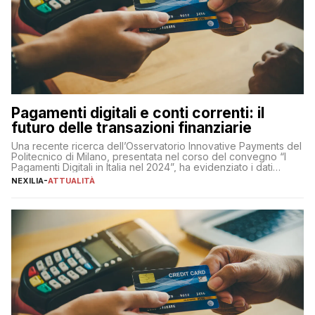
Pagamenti digitali e conti correnti: il
futuro delle transazioni finanziarie
Una recente ricerca dell’Osservatorio Innovative Payments del
Politecnico di Milano, presentata nel corso del convegno “I
Pagamenti Digitali in Italia nel 2024”, ha evidenziato i dati
definitivi del primo semestre 2024 relativamente alle
NEXILIA
-
ATTUALITÀ
transazioni dei pagamenti digitali con carta nel nostro Paese:
223 miliardi di euro. Si ritiene che il totale relativo ai 12 mesi […]