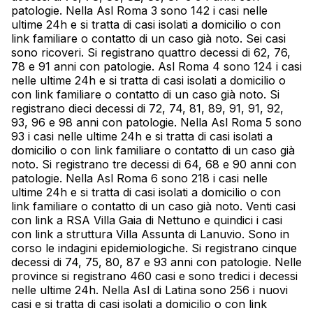
patologie. Nella Asl Roma 3 sono 142 i casi nelle
ultime 24h e si tratta di casi isolati a domicilio o con
link familiare o contatto di un caso già noto. Sei casi
sono ricoveri. Si registrano quattro decessi di 62, 76,
78 e 91 anni con patologie. Asl Roma 4 sono 124 i casi
nelle ultime 24h e si tratta di casi isolati a domicilio o
con link familiare o contatto di un caso già noto. Si
registrano dieci decessi di 72, 74, 81, 89, 91, 91, 92,
93, 96 e 98 anni con patologie. Nella Asl Roma 5 sono
93 i casi nelle ultime 24h e si tratta di casi isolati a
domicilio o con link familiare o contatto di un caso già
noto. Si registrano tre decessi di 64, 68 e 90 anni con
patologie. Nella Asl Roma 6 sono 218 i casi nelle
ultime 24h e si tratta di casi isolati a domicilio o con
link familiare o contatto di un caso già noto. Venti casi
con link a RSA Villa Gaia di Nettuno e quindici i casi
con link a struttura Villa Assunta di Lanuvio. Sono in
corso le indagini epidemiologiche. Si registrano cinque
decessi di 74, 75, 80, 87 e 93 anni con patologie. Nelle
province si registrano 460 casi e sono tredici i decessi
nelle ultime 24h. Nella Asl di Latina sono 256 i nuovi
casi e si tratta di casi isolati a domicilio o con link