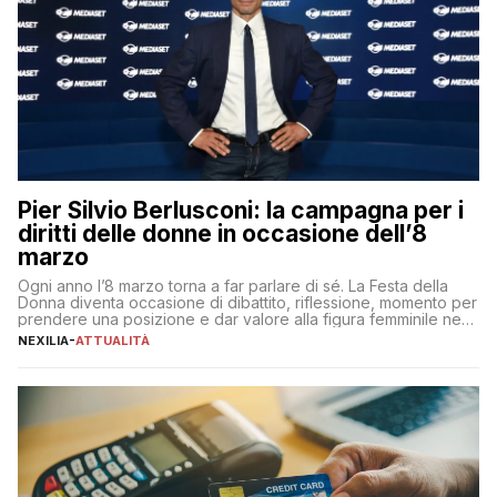
Pier Silvio Berlusconi: la campagna per i
diritti delle donne in occasione dell’8
marzo
Ogni anno l’8 marzo torna a far parlare di sé. La Festa della
Donna diventa occasione di dibattito, riflessione, momento per
prendere una posizione e dar valore alla figura femminile nella
sua complessità e crucialità. A lanciare un messaggio “forte e
NEXILIA
-
ATTUALITÀ
chiaro” quest’anno è stato anche Pier Silvio Berlusconi,
amministratore delegato di Mediaset, che ha […]