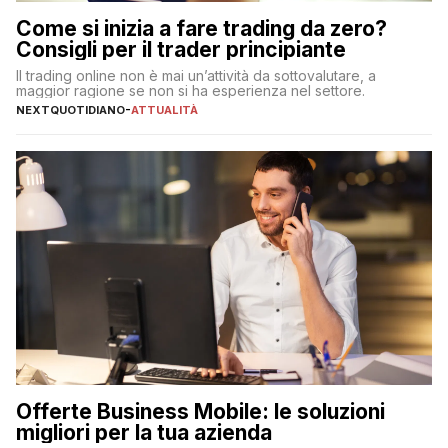
Come si inizia a fare trading da zero?
Consigli per il trader principiante
Il trading online non è mai un’attività da sottovalutare, a
maggior ragione se non si ha esperienza nel settore.
NEXTQUOTIDIANO
-
ATTUALITÀ
Offerte Business Mobile: le soluzioni
migliori per la tua azienda