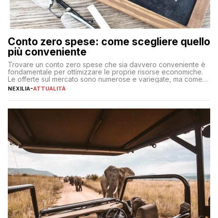
Conto zero spese: come scegliere quello
più conveniente
Trovare un conto zero spese che sia davvero conveniente è
fondamentale per ottimizzare le proprie risorse economiche.
Le offerte sul mercato sono numerose e variegate, ma come
individuare quella più adatta alle proprie esigenze senza
NEXILIA
-
ATTUALITÀ
incorrere in costi nascosti? Optare per un conto zero spese
significa eliminare le spese di gestione che spesso incidono
sul […]