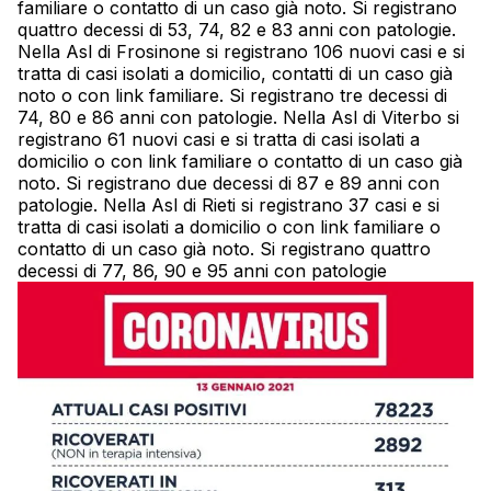
familiare o contatto di un caso già noto. Si registrano
quattro decessi di 53, 74, 82 e 83 anni con patologie.
Nella Asl di Frosinone si registrano 106 nuovi casi e si
tratta di casi isolati a domicilio, contatti di un caso già
noto o con link familiare. Si registrano tre decessi di
74, 80 e 86 anni con patologie. Nella Asl di Viterbo si
registrano 61 nuovi casi e si tratta di casi isolati a
domicilio o con link familiare o contatto di un caso già
noto. Si registrano due decessi di 87 e 89 anni con
patologie. Nella Asl di Rieti si registrano 37 casi e si
tratta di casi isolati a domicilio o con link familiare o
contatto di un caso già noto. Si registrano quattro
decessi di 77, 86, 90 e 95 anni con patologie