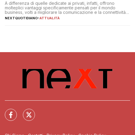
A differenza di quelle dedicate ai privati, infatti, offrono
molteplici vantaggi specificamente pensati per il mondo
business, volti a migliorare la comunicazione e la connettività
degli utenti
NEXTQUOTIDIANO
-
ATTUALITÀ