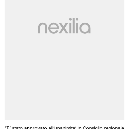
“E’ stato approvato all’unanimita’ in Consiglio regionale