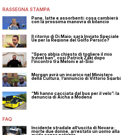
RASSEGNA STAMPA
Pane, latte e assorbenti: cosa cambierà
con la prossima manovra di bilancio
Il ritorno di Di Maio: sarà Inviato Speciale
Ue per la Regione del Golfo Persico?
“Spero abbia chiesto di togliere il mio
travel ban”, così Patrick Zaki dopo
l’incontro tra Meloni e al-Sisi
Morgan avrà un incarico nel Ministero
della Cultura, l’annuncio di Vittorio Sgarbi
“Mi hanno cacciata dal bus per il velo”: la
denuncia di Aicha a Modena
FAQ
Incidente stradale all’uscita di Novara:
morte due donne, arrestato un uomo alla
guida senza patente