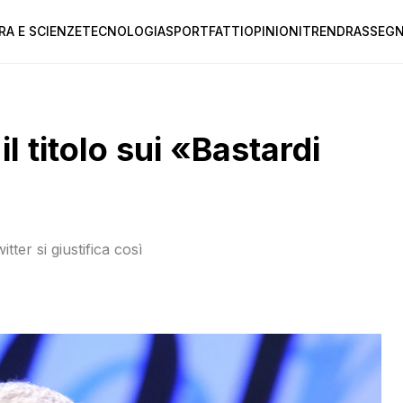
RA E SCIENZE
TECNOLOGIA
SPORT
FATTI
OPINIONI
TREND
RASSEGN
il titolo sui «Bastardi
ter si giustifica così