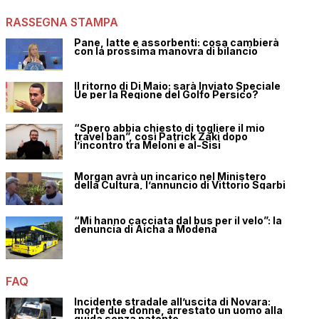
RASSEGNA STAMPA
Pane, latte e assorbenti: cosa cambierà
con la prossima manovra di bilancio
Il ritorno di Di Maio: sarà Inviato Speciale
Ue per la Regione del Golfo Persico?
“Spero abbia chiesto di togliere il mio
travel ban”, così Patrick Zaki dopo
l’incontro tra Meloni e al-Sisi
Morgan avrà un incarico nel Ministero
della Cultura, l’annuncio di Vittorio Sgarbi
“Mi hanno cacciata dal bus per il velo”: la
denuncia di Aicha a Modena
FAQ
Incidente stradale all’uscita di Novara:
morte due donne, arrestato un uomo alla
guida senza patente