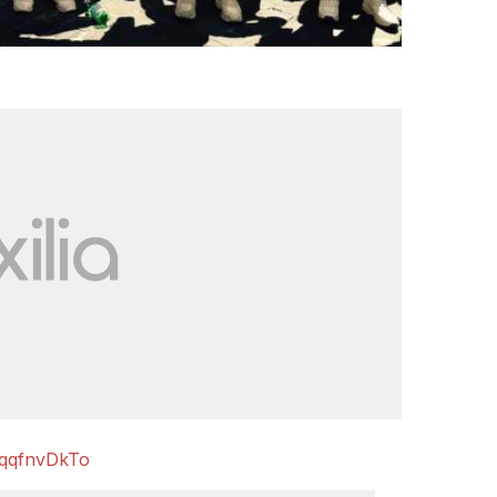
NqqfnvDkTo