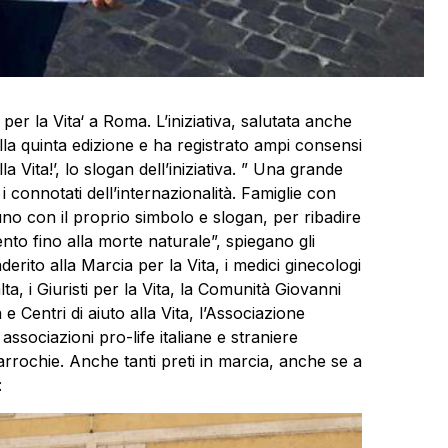
per la
Vita
‘ a Roma. L’iniziativa, salutata anche
alla quinta edizione e ha registrato ampi consensi
lla
Vita
!’, lo slogan dell’iniziativa. ” Una grande
 connotati dell’internazionalità. Famiglie con
no con il proprio simbolo e slogan, per ribadire
o fino alla morte naturale”, spiegano gli
derito alla
Marcia
per la
Vita
, i medici ginecologi
lta, i Giuristi per la
Vita
, la Comunità Giovanni
a
e Centri di aiuto alla
Vita
, l’Associazione
ssociazioni pro-life italiane e straniere
arrochie. Anche tanti preti in m
arcia, anche se a
: