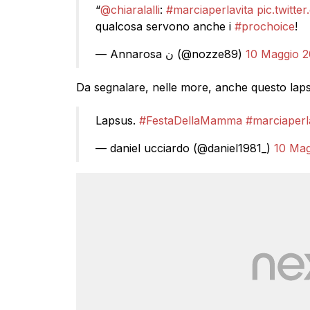
“
@chiaralalli
:
#marciaperlavita
pic.twitt
qualcosa servono anche i
#prochoice
!
— Annarosa ن (@nozze89)
10 Maggio 2
Da segnalare, nelle more, anche questo lapsu
Lapsus.
#FestaDellaMamma
#marciaperl
— daniel ucciardo (@daniel1981_)
10 Mag