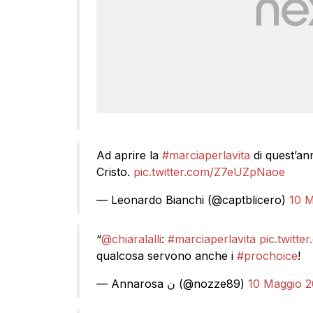
Ad aprire la
#marciaperlavita
di quest’an
Cristo.
pic.twitter.com/Z7eUZpNaoe
— Leonardo Bianchi (@captblicero)
10 M
“
@chiaralalli
:
#marciaperlavita
pic.twitt
qualcosa servono anche i
#prochoice
!
— Annarosa ن (@nozze89)
10 Maggio 2