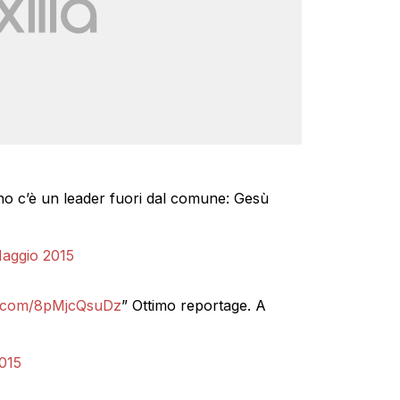
no c’è un leader fuori dal comune: Gesù
aggio 2015
er.com/8pMjcQsuDz
” Ottimo reportage. A
015