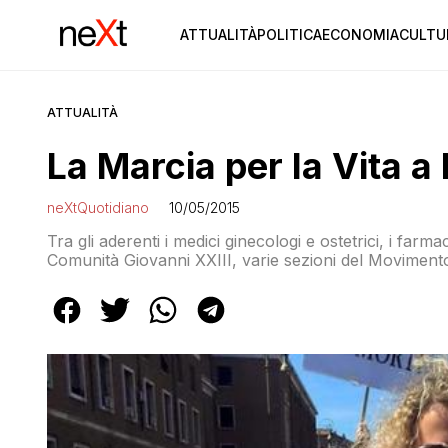
ATTUALITÀ
POLITICA
ECONOMIA
CULTU
ATTUALITÀ
La Marcia per la Vita 
neXtQuotidiano
10/05/2015
Tra gli aderenti i medici ginecologi e ostetrici, i farmacisti cattolici, l’Ordine di Malta, i Giuristi per la Vita, la
Comunità Giovanni XXIII, varie sezioni del Movimento p