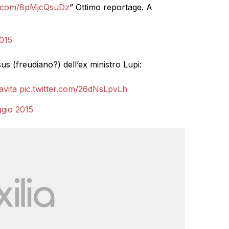
er.com/8pMjcQsuDz
” Ottimo reportage. A
015
s (freudiano?) dell’ex ministro Lupi:
avita
pic.twitter.com/26dNsLpvLh
gio 2015