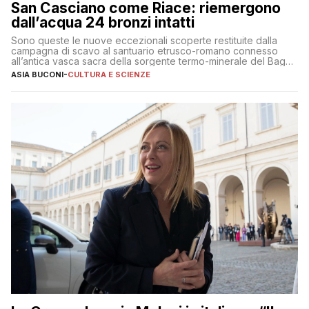
San Casciano come Riace: riemergono
dall’acqua 24 bronzi intatti
Sono queste le nuove eccezionali scoperte restituite dalla
campagna di scavo al santuario etrusco-romano connesso
all’antica vasca sacra della sorgente termo-minerale del Bagno
Grande
ASIA BUCONI
-
CULTURA E SCIENZE