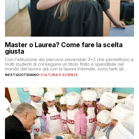
Master o Laurea? Come fare la scelta
giusta
Con l’istituzione dei percorsi universitari 3+2 che permettono a
molti studenti di conseguire un titolo finito e spendibile nel
mondo del lavoro già con la laurea triennale, sono tanti gli
interrogativi che si pongono gli studenti una volta raggiunto
NEXTQUOTIDIANO
-
CULTURA E SCIENZE
l’obiettivo di primo livello