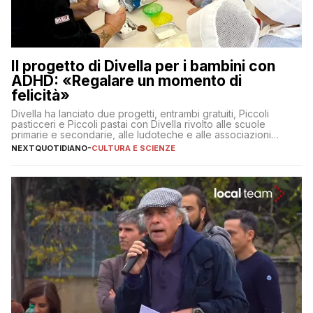
Il progetto di Divella per i bambini con
ADHD: «Regalare un momento di
felicità»
Divella ha lanciato due progetti, entrambi gratuiti, Piccoli
pasticceri e Piccoli pastai con Divella rivolto alle scuole
primarie e secondarie, alle ludoteche e alle associazioni
pugliesi che si occupano di bambini con ADHD
NEXTQUOTIDIANO
-
CULTURA E SCIENZE