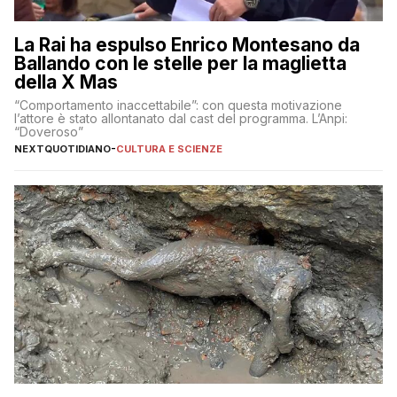
La Rai ha espulso Enrico Montesano da
Ballando con le stelle per la maglietta
della X Mas
“Comportamento inaccettabile”: con questa motivazione
l’attore è stato allontanato dal cast del programma. L’Anpi:
“Doveroso”
NEXTQUOTIDIANO
-
CULTURA E SCIENZE