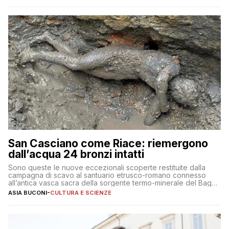
San Casciano come Riace: riemergono
dall’acqua 24 bronzi intatti
Sono queste le nuove eccezionali scoperte restituite dalla
campagna di scavo al santuario etrusco-romano connesso
all’antica vasca sacra della sorgente termo-minerale del Bagno
Grande
ASIA BUCONI
-
CULTURA E SCIENZE