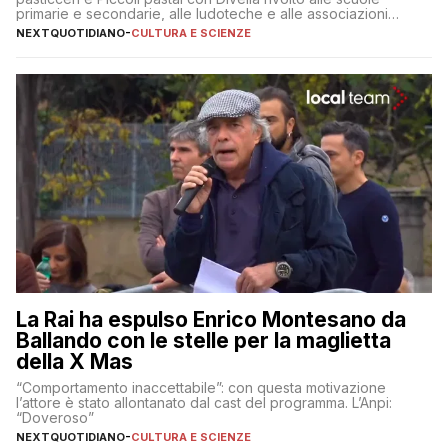
primarie e secondarie, alle ludoteche e alle associazioni
pugliesi che si occupano di bambini con ADHD
NEXTQUOTIDIANO
-
CULTURA E SCIENZE
La Rai ha espulso Enrico Montesano da
Ballando con le stelle per la maglietta
della X Mas
“Comportamento inaccettabile”: con questa motivazione
l’attore è stato allontanato dal cast del programma. L’Anpi:
“Doveroso”
NEXTQUOTIDIANO
-
CULTURA E SCIENZE