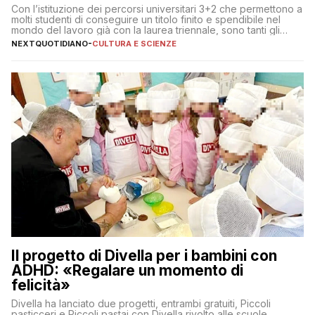
Con l’istituzione dei percorsi universitari 3+2 che permettono a
molti studenti di conseguire un titolo finito e spendibile nel
mondo del lavoro già con la laurea triennale, sono tanti gli
interrogativi che si pongono gli studenti una volta raggiunto
NEXTQUOTIDIANO
-
CULTURA E SCIENZE
l’obiettivo di primo livello
Il progetto di Divella per i bambini con
ADHD: «Regalare un momento di
felicità»
Divella ha lanciato due progetti, entrambi gratuiti, Piccoli
pasticceri e Piccoli pastai con Divella rivolto alle scuole