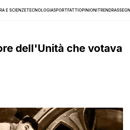
RA E SCIENZE
TECNOLOGIA
SPORT
FATTI
OPINIONI
TREND
RASSEGN
ore dell'Unità che votava