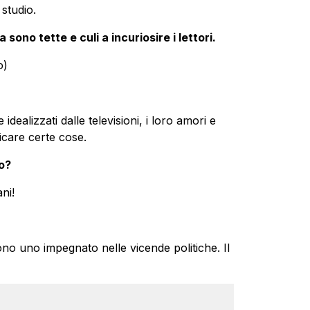
studio.
sono tette e culi a incuriosire i lettori.
o)
dealizzati dalle televisioni, i loro amori e
icare certe cose.
lo?
ni!
o uno impegnato nelle vicende politiche. Il