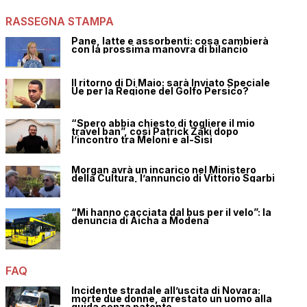
RASSEGNA STAMPA
Pane, latte e assorbenti: cosa cambierà
con la prossima manovra di bilancio
Il ritorno di Di Maio: sarà Inviato Speciale
Ue per la Regione del Golfo Persico?
“Spero abbia chiesto di togliere il mio
travel ban”, così Patrick Zaki dopo
l’incontro tra Meloni e al-Sisi
Morgan avrà un incarico nel Ministero
della Cultura, l’annuncio di Vittorio Sgarbi
“Mi hanno cacciata dal bus per il velo”: la
denuncia di Aicha a Modena
FAQ
Incidente stradale all’uscita di Novara:
morte due donne, arrestato un uomo alla
guida senza patente