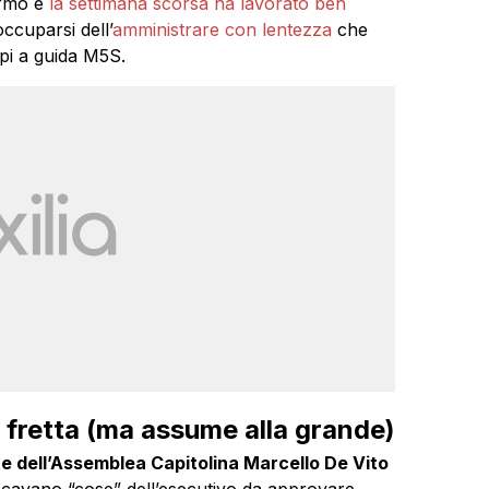
ermo e
la settimana scorsa ha lavorato ben
ccuparsi dell’
amministrare con lentezza
che
pi a guida M5S.
 fretta (ma assume alla grande)
te dell’Assemblea Capitolina Marcello De Vito
avano “cose” dell’esecutivo da approvare.