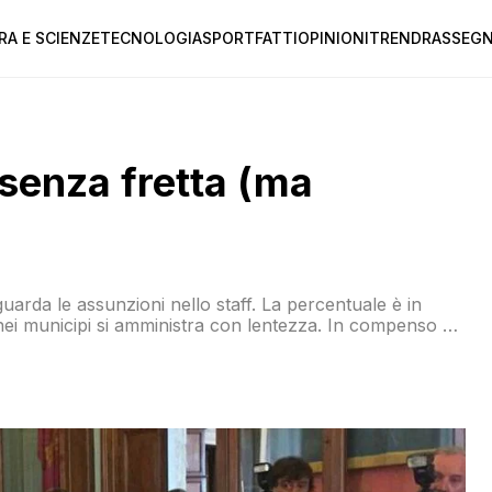
RA E SCIENZE
TECNOLOGIA
SPORT
FATTI
OPINIONI
TREND
RASSEGN
 senza fretta (ma
riguarda le assunzioni nello staff. La percentuale è in
nei municipi si amministra con lentezza. In compenso gli