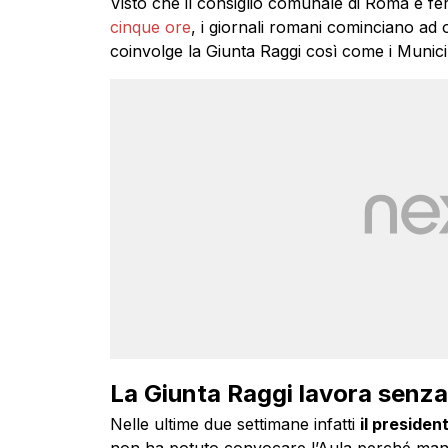
Visto che il consiglio comunale di Roma è f
cinque ore
, i giornali romani cominciano ad o
coinvolge la Giunta Raggi così come i Munici
La Giunta Raggi lavora senza
Nelle ultime due settimane infatti
il presiden
non ha potuto convocare l’Aula perché manc