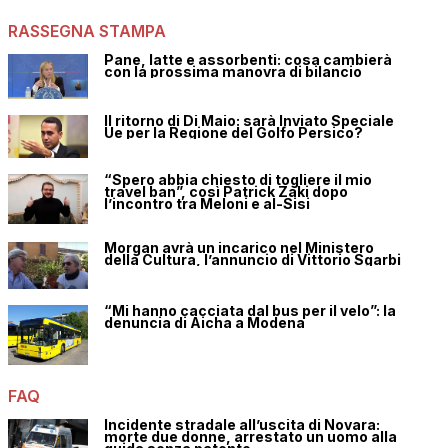
RASSEGNA STAMPA
Pane, latte e assorbenti: cosa cambierà
con la prossima manovra di bilancio
Il ritorno di Di Maio: sarà Inviato Speciale
Ue per la Regione del Golfo Persico?
“Spero abbia chiesto di togliere il mio
travel ban”, così Patrick Zaki dopo
l’incontro tra Meloni e al-Sisi
Morgan avrà un incarico nel Ministero
della Cultura, l’annuncio di Vittorio Sgarbi
“Mi hanno cacciata dal bus per il velo”: la
denuncia di Aicha a Modena
FAQ
Incidente stradale all’uscita di Novara:
morte due donne, arrestato un uomo alla