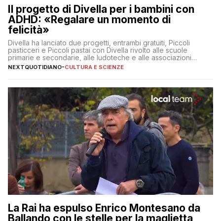
Il progetto di Divella per i bambini con
ADHD: «Regalare un momento di
felicità»
Divella ha lanciato due progetti, entrambi gratuiti, Piccoli
pasticceri e Piccoli pastai con Divella rivolto alle scuole
primarie e secondarie, alle ludoteche e alle associazioni
pugliesi che si occupano di bambini con ADHD
NEXTQUOTIDIANO
-
CULTURA E SCIENZE
La Rai ha espulso Enrico Montesano da
Ballando con le stelle per la maglietta