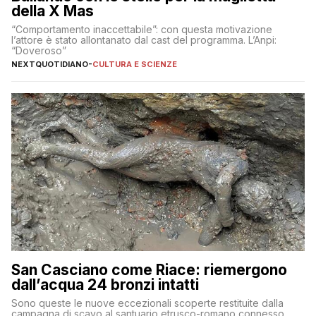
della X Mas
“Comportamento inaccettabile”: con questa motivazione
l’attore è stato allontanato dal cast del programma. L’Anpi:
“Doveroso”
NEXTQUOTIDIANO
-
CULTURA E SCIENZE
San Casciano come Riace: riemergono
dall’acqua 24 bronzi intatti
Sono queste le nuove eccezionali scoperte restituite dalla
campagna di scavo al santuario etrusco-romano connesso