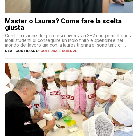
Master o Laurea? Come fare la scelta
giusta
Con l’istituzione dei percorsi universitari 3+2 che permettono a
molti studenti di conseguire un titolo finito e spendibile nel
mondo del lavoro già con la laurea triennale, sono tanti gli
interrogativi che si pongono gli studenti una volta raggiunto
NEXTQUOTIDIANO
-
CULTURA E SCIENZE
l’obiettivo di primo livello