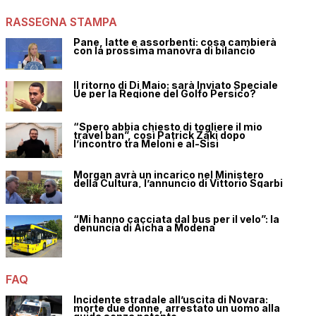
RASSEGNA STAMPA
Pane, latte e assorbenti: cosa cambierà
con la prossima manovra di bilancio
Il ritorno di Di Maio: sarà Inviato Speciale
Ue per la Regione del Golfo Persico?
“Spero abbia chiesto di togliere il mio
travel ban”, così Patrick Zaki dopo
l’incontro tra Meloni e al-Sisi
Morgan avrà un incarico nel Ministero
della Cultura, l’annuncio di Vittorio Sgarbi
“Mi hanno cacciata dal bus per il velo”: la
denuncia di Aicha a Modena
FAQ
Incidente stradale all’uscita di Novara:
morte due donne, arrestato un uomo alla