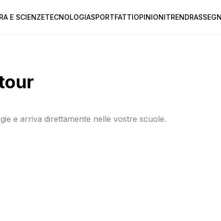
RA E SCIENZE
TECNOLOGIA
SPORT
FATTI
OPINIONI
TREND
RASSEGN
 tour
ogie e arriva direttamente nelle vostre scuole.