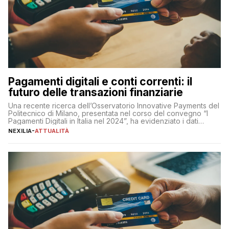
Pagamenti digitali e conti correnti: il
futuro delle transazioni finanziarie
Una recente ricerca dell’Osservatorio Innovative Payments del
Politecnico di Milano, presentata nel corso del convegno “I
Pagamenti Digitali in Italia nel 2024”, ha evidenziato i dati
definitivi del primo semestre 2024 relativamente alle
NEXILIA
-
ATTUALITÀ
transazioni dei pagamenti digitali con carta nel nostro Paese:
223 miliardi di euro. Si ritiene che il totale relativo ai 12 mesi […]