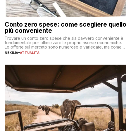
Conto zero spese: come scegliere quello
più conveniente
Trovare un conto zero spese che sia davvero conveniente è
fondamentale per ottimizzare le proprie risorse economiche.
Le offerte sul mercato sono numerose e variegate, ma come
individuare quella più adatta alle proprie esigenze senza
NEXILIA
-
ATTUALITÀ
incorrere in costi nascosti? Optare per un conto zero spese
significa eliminare le spese di gestione che spesso incidono
sul […]