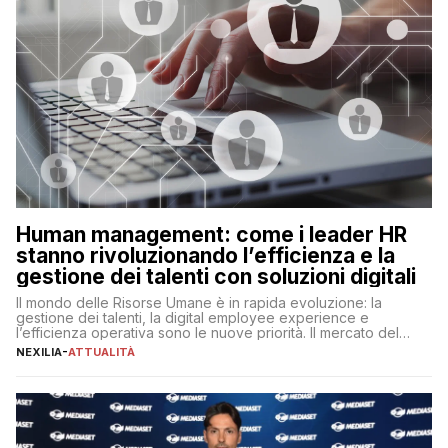
Human management: come i leader HR
stanno rivoluzionando l’efficienza e la
gestione dei talenti con soluzioni digitali
Il mondo delle Risorse Umane è in rapida evoluzione: la
gestione dei talenti, la digital employee experience e
l’efficienza operativa sono le nuove priorità. Il mercato del
lavoro, d’altra parte, è sempre più competitivo con una lotta
NEXILIA
-
ATTUALITÀ
per aggiudicarsi i talenti più validi che si intensifica e le
aspettative dei dipendenti in continua evoluzione. I […]