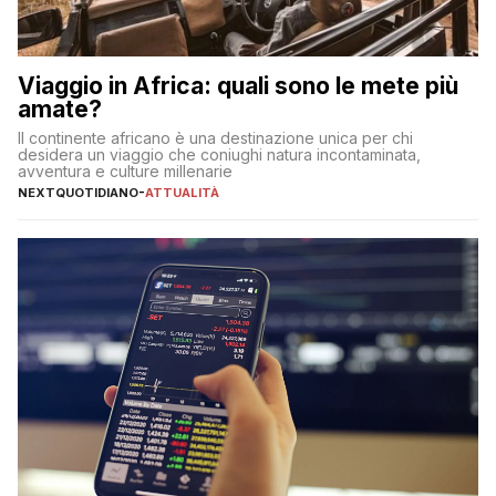
Viaggio in Africa: quali sono le mete più
amate?
Il continente africano è una destinazione unica per chi
desidera un viaggio che coniughi natura incontaminata,
avventura e culture millenarie
NEXTQUOTIDIANO
-
ATTUALITÀ