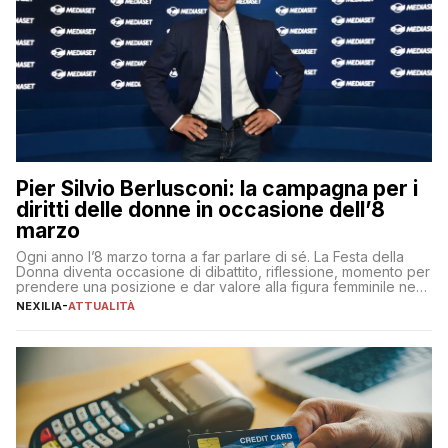
Pier Silvio Berlusconi: la campagna per i
diritti delle donne in occasione dell’8
marzo
Ogni anno l’8 marzo torna a far parlare di sé. La Festa della
Donna diventa occasione di dibattito, riflessione, momento per
prendere una posizione e dar valore alla figura femminile nella
sua complessità e crucialità. A lanciare un messaggio “forte e
NEXILIA
-
ATTUALITÀ
chiaro” quest’anno è stato anche Pier Silvio Berlusconi,
amministratore delegato di Mediaset, che ha […]