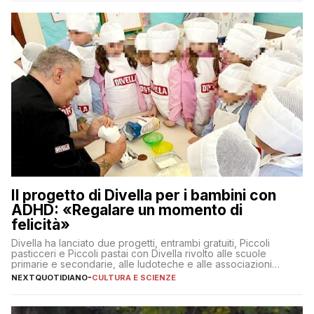
Il progetto di Divella per i bambini con
ADHD: «Regalare un momento di
felicità»
Divella ha lanciato due progetti, entrambi gratuiti, Piccoli
pasticceri e Piccoli pastai con Divella rivolto alle scuole
primarie e secondarie, alle ludoteche e alle associazioni
pugliesi che si occupano di bambini con ADHD
NEXTQUOTIDIANO
-
CULTURA E SCIENZE