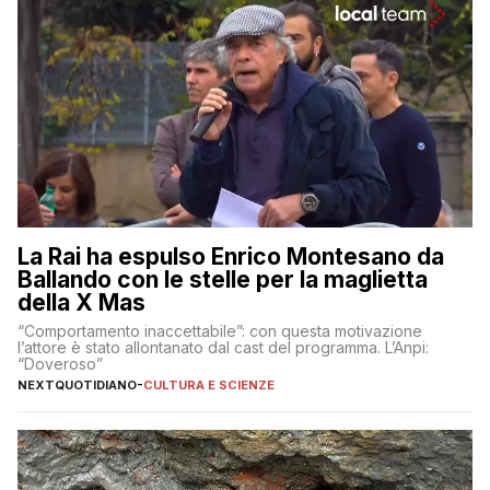
La Rai ha espulso Enrico Montesano da
Ballando con le stelle per la maglietta
della X Mas
“Comportamento inaccettabile”: con questa motivazione
l’attore è stato allontanato dal cast del programma. L’Anpi:
“Doveroso”
NEXTQUOTIDIANO
-
CULTURA E SCIENZE