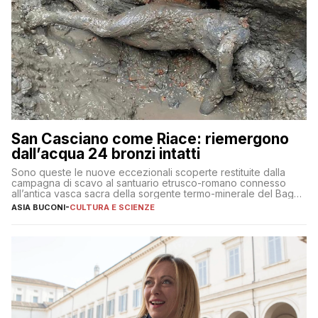
San Casciano come Riace: riemergono
dall’acqua 24 bronzi intatti
Sono queste le nuove eccezionali scoperte restituite dalla
campagna di scavo al santuario etrusco-romano connesso
all’antica vasca sacra della sorgente termo-minerale del Bagno
Grande
ASIA BUCONI
-
CULTURA E SCIENZE