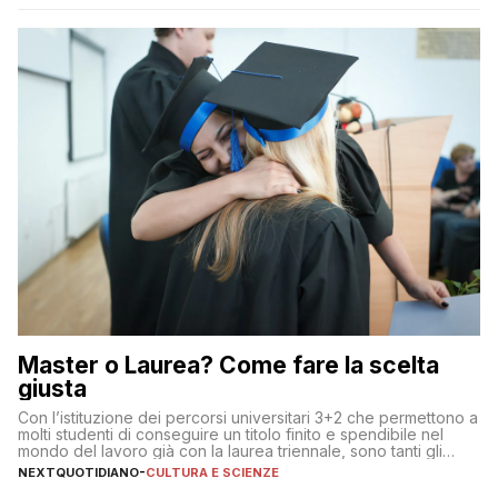
Master o Laurea? Come fare la scelta
giusta
Con l’istituzione dei percorsi universitari 3+2 che permettono a
molti studenti di conseguire un titolo finito e spendibile nel
mondo del lavoro già con la laurea triennale, sono tanti gli
interrogativi che si pongono gli studenti una volta raggiunto
NEXTQUOTIDIANO
-
CULTURA E SCIENZE
l’obiettivo di primo livello