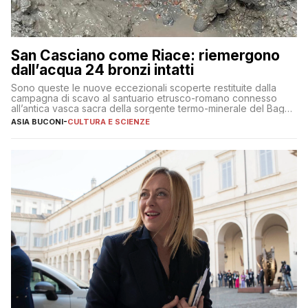
San Casciano come Riace: riemergono
dall’acqua 24 bronzi intatti
Sono queste le nuove eccezionali scoperte restituite dalla
campagna di scavo al santuario etrusco-romano connesso
all’antica vasca sacra della sorgente termo-minerale del Bagno
Grande
ASIA BUCONI
-
CULTURA E SCIENZE