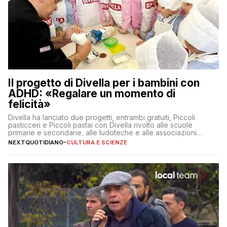
Il progetto di Divella per i bambini con
ADHD: «Regalare un momento di
felicità»
Divella ha lanciato due progetti, entrambi gratuiti, Piccoli
pasticceri e Piccoli pastai con Divella rivolto alle scuole
primarie e secondarie, alle ludoteche e alle associazioni
pugliesi che si occupano di bambini con ADHD
NEXTQUOTIDIANO
-
CULTURA E SCIENZE