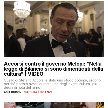
Accorsi contro il governo Meloni: “Nella
legge di Bilancio si sono dimenticati della
cultura” | VIDEO
Quello di Stefano Accorsi è stato uno sfogo potente, proprio
perché portato avanti durante uno degli eventi culturali più
degni di nota dell’anno
ASIA BUCONI
-
CULTURA E SCIENZE