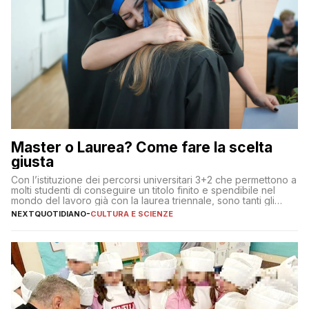
Master o Laurea? Come fare la scelta
giusta
Con l’istituzione dei percorsi universitari 3+2 che permettono a
molti studenti di conseguire un titolo finito e spendibile nel
mondo del lavoro già con la laurea triennale, sono tanti gli
interrogativi che si pongono gli studenti una volta raggiunto
NEXTQUOTIDIANO
-
CULTURA E SCIENZE
l’obiettivo di primo livello