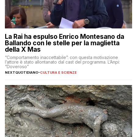
La Rai ha espulso Enrico Montesano da
Ballando con le stelle per la maglietta
della X Mas
“Comportamento inaccettabile”: con questa motivazione
l’attore è stato allontanato dal cast del programma. L’Anpi:
“Doveroso”
NEXTQUOTIDIANO
-
CULTURA E SCIENZE