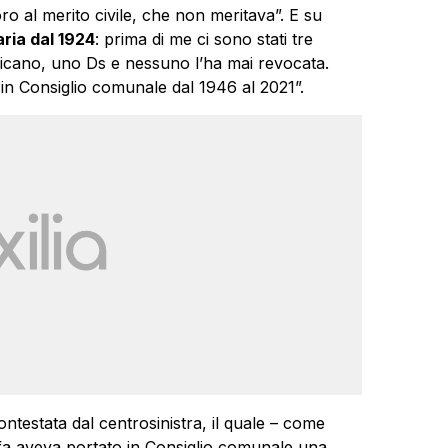
oro al merito civile, che non meritava”. E su
ria dal 1924
: prima di me ci sono stati tre
blicano, uno Ds e nessuno l’ha mai revocata.
n Consiglio comunale dal 1946 al 2021”.
ntestata dal centrosinistra, il quale – come
 fa aveva portato in Consiglio comunale una