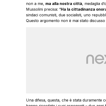
non a me,
ma alla nostra città
, medaglia d’
Mussolini precisa: “
Ha la cittadinanza onora
sindaci comunisti, due socialisti, uno repub
Questo argomento non è mai stato discusso i
Una difesa, questa, che è stata duramente co
hanno ricordato i suoi esponenti – due anni