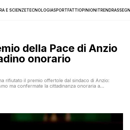
RA E SCIENZE
TECNOLOGIA
SPORT
FATTI
OPINIONI
TREND
RASSEGN
remio della Pace di Anzio
adino onorario
a rifiutato il premio offertole dal sindaco di Anzio:
ismo ma confermate la cittadinanza onoraria a