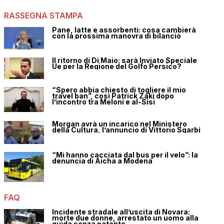
RASSEGNA STAMPA
Pane, latte e assorbenti: cosa cambierà
con la prossima manovra di bilancio
Il ritorno di Di Maio: sarà Inviato Speciale
Ue per la Regione del Golfo Persico?
“Spero abbia chiesto di togliere il mio
travel ban”, così Patrick Zaki dopo
l’incontro tra Meloni e al-Sisi
Morgan avrà un incarico nel Ministero
della Cultura, l’annuncio di Vittorio Sgarbi
“Mi hanno cacciata dal bus per il velo”: la
denuncia di Aicha a Modena
FAQ
Incidente stradale all’uscita di Novara:
morte due donne, arrestato un uomo alla
guida senza patente