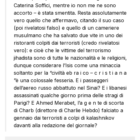
Caterina Soffici, mentre io non me ne sono
accorto – è stata smentita. Resta assolutamente
vero quello che affermavo, citando il suo caso
(poi rivelatosi falso) e quello di un cameriere
musulmano che ha salvato due vite in uno dei
ristoranti colpiti dai terroristi (credo rivelatosi
vero): e cioè che le vittime del terrorismo
jihadista sono di tutte le nazionalità e le religioni,
dunque considerare l’Isis come una minaccia
soltanto per la “civiltà eb ra i co – c r i s t i a n a
”è una colossale fesseria. E i passeggeri
dell’aereo russo abbattuto nel Sinai? E i libanesi
assassinati qualche giorno prima delle stragi di
Parigi? E Ahmed Merabet, l’a g e n te di scorta
di Charb (direttore di Charlie Hebdo) falciato a
gennaio dai terroristi a colpi di kalashnikov
davanti alla redazione del giornale?