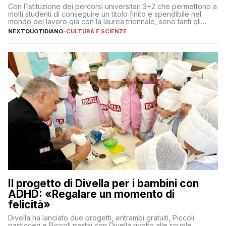
Con l’istituzione dei percorsi universitari 3+2 che permettono a
molti studenti di conseguire un titolo finito e spendibile nel
mondo del lavoro già con la laurea triennale, sono tanti gli
interrogativi che si pongono gli studenti una volta raggiunto
NEXTQUOTIDIANO
-
CULTURA E SCIENZE
l’obiettivo di primo livello
Il progetto di Divella per i bambini con
ADHD: «Regalare un momento di
felicità»
Divella ha lanciato due progetti, entrambi gratuiti, Piccoli
pasticceri e Piccoli pastai con Divella rivolto alle scuole