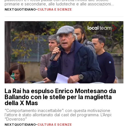
primarie e secondarie, alle ludoteche e alle associazioni
pugliesi che si occupano di bambini con ADHD
NEXTQUOTIDIANO
-
CULTURA E SCIENZE
La Rai ha espulso Enrico Montesano da
Ballando con le stelle per la maglietta
della X Mas
“Comportamento inaccettabile”: con questa motivazione
l’attore è stato allontanato dal cast del programma. L’Anpi:
“Doveroso”
NEXTQUOTIDIANO
-
CULTURA E SCIENZE