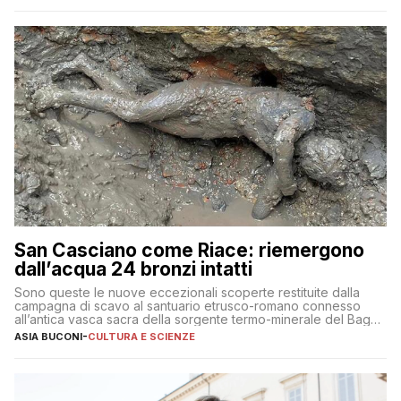
San Casciano come Riace: riemergono
dall’acqua 24 bronzi intatti
Sono queste le nuove eccezionali scoperte restituite dalla
campagna di scavo al santuario etrusco-romano connesso
all’antica vasca sacra della sorgente termo-minerale del Bagno
Grande
ASIA BUCONI
-
CULTURA E SCIENZE