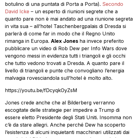
botulino di una puntata di Porta a Porta).
Secondo
David Icke
– un esperto di riunioni segrete che a
quanto pare non è mai andato ad una riunione segreta
in vita sua – all’hotel Taschenbergpalais di Dresda si
parlerà di come far in modo che il Regno Unito
rimanga in Europa.
Alex Jones
ha invece preferito
pubblicare un video di Rob Dew per Info Wars dove
vengono messi in evidenza tutti i triangoli e gli occhi
che tutto vedono trovati a Dresda. A quanto pare il
livello di triangoli e punte che convogliano l’energia
malvagia rovesciandola sull’hotel è molto alto.
https://youtu.be/fDcyqkOyZsM
Jones crede anche che al Bilderberg verranno
escogitate delle strategie per impedire a Trump di
essere eletto Presidente degli Stati Uniti. Insomma non
c’è da stare allegri. Anche perché Dew ha scoperto
l’esistenza di alcuni inquietanti macchinari utilizzati dai