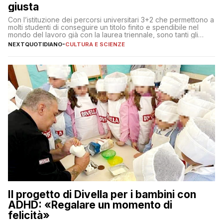
giusta
Con l’istituzione dei percorsi universitari 3+2 che permettono a
molti studenti di conseguire un titolo finito e spendibile nel
mondo del lavoro già con la laurea triennale, sono tanti gli
interrogativi che si pongono gli studenti una volta raggiunto
NEXTQUOTIDIANO
-
CULTURA E SCIENZE
l’obiettivo di primo livello
Il progetto di Divella per i bambini con
ADHD: «Regalare un momento di
felicità»