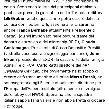
insultare i nuovi “servi del NWO” con cognizione di
causa. Scorrendo la lista dei partecipanti abbiamo
poche sorprese, la giornalista de La 7 e nota rettiliana,
Lilli Gruber
, anche quest’anno potrà essere definita
collusa con i poteri forti, assieme a lei ci saranno
anche
Franco Bernabè
attualmente Presidente di
CartaSì (quindi invischiato nelle oscure trame del
denaro elettronico e dei microchip RFID),
Claudo
Costamagna
, Presidente di Cassa Depositi e Prestiti
(vedi alla voce usura e signoraggio bancario),
John
Elkann
presidente di EXOR (la cassaforte della famiglia
Agnelli) e di FCA,
Carlo Ratti
direttore del
MIT
Senseable City Lab,
che ovviamente ha lo scopo di
creare città transumaniste ed infine
Marta Dassù
, ex-
sottosegretario agli Esteri e attualmente direttrice per
l’Europa dell’Aspen Institute (altro centro nevralgico
delle lobby del NWO). Speriamo che la squadra
italiana sappia farsi valere e non abbia fretta di giocare
il
fil rouge
.