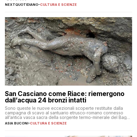
NEXTQUOTIDIANO
-
CULTURA E SCIENZE
San Casciano come Riace: riemergono
dall’acqua 24 bronzi intatti
Sono queste le nuove eccezionali scoperte restituite dalla
campagna di scavo al santuario etrusco-romano connesso
all’antica vasca sacra della sorgente termo-minerale del Bagno
Grande
ASIA BUCONI
-
CULTURA E SCIENZE