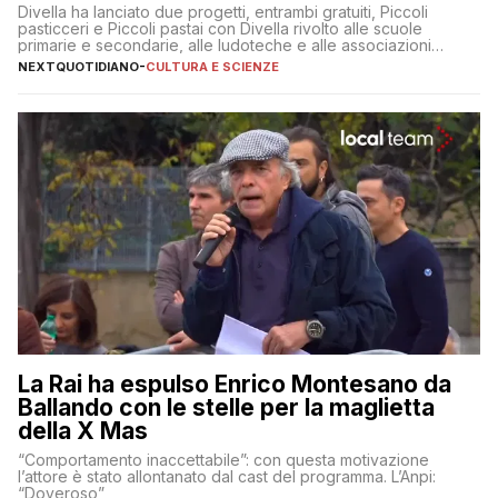
Divella ha lanciato due progetti, entrambi gratuiti, Piccoli
pasticceri e Piccoli pastai con Divella rivolto alle scuole
primarie e secondarie, alle ludoteche e alle associazioni
pugliesi che si occupano di bambini con ADHD
NEXTQUOTIDIANO
-
CULTURA E SCIENZE
La Rai ha espulso Enrico Montesano da
Ballando con le stelle per la maglietta
della X Mas
“Comportamento inaccettabile”: con questa motivazione
l’attore è stato allontanato dal cast del programma. L’Anpi:
“Doveroso”