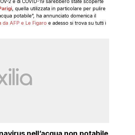
-2 e di COVID-19 sarebbero state scoperte
Parigi
, quella utilizzata in particolare per pulire
’acqua potabile”, ha annunciato domenica il
ta da AFP e Le Figaro
e adesso si trova su tutti i
onavirus nell’acqua non potabile