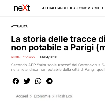
ATTUALITÀ
POLITICA
ECONOMIA
CULTU
ATTUALITÀ
La storia delle tracce 
non potabile a Parigi 
neXtQuotidiano
19/04/2020
Secondo AFP “minuscole tracce” del Coronavirus S
nella rete idrica non potabile della città di Parigi, que
esiste alcun rischio per l’acqua potabile”. L’OMS dice
virus