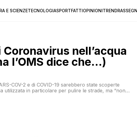
RA E SCIENZE
TECNOLOGIA
SPORT
FATTI
OPINIONI
TREND
RASSEGN
di Coronavirus nell’acqua
(ma l’OMS dice che…)
ARS-COV-2 e di COVID-19 sarebbero state scoperte
lla utilizzata in particolare per pulire le strade, ma “non
 che è molto improbabile che l’acqua sia veicolo per il