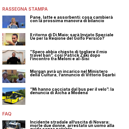
RASSEGNA STAMPA
Pane, latte e assorbenti: cosa cambierà
con la prossima manovra di bilancio
Il ritorno di Di Maio: sarà Inviato Speciale
Ue per la Regione del Golfo Persico?
“Spero abbia chiesto di togliere il mio
travel ban”, così Patrick Zaki dopo
l’incontro tra Meloni e al-Sisi
Morgan avrà un incarico nel Ministero
della Cultura, l’annuncio di Vittorio Sgarbi
“Mi hanno cacciata dal bus per il velo”: la
denuncia di Aicha a Modena
FAQ
Incidente stradale all’uscita di Novara:
morte due donne, arrestato un uomo alla
guida senza patente