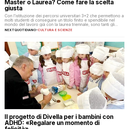
Master o Laurea? Come fare la scelta
giusta
Con l’istituzione dei percorsi universitari 3+2 che permettono a
molti studenti di conseguire un titolo finito e spendibile nel
mondo del lavoro già con la laurea triennale, sono tanti gli
interrogativi che si pongono gli studenti una volta raggiunto
NEXTQUOTIDIANO
-
CULTURA E SCIENZE
l’obiettivo di primo livello
Il progetto di Divella per i bambini con
ADHD: «Regalare un momento di
felicità»