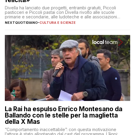
Divella ha lanciato due progetti, entrambi gratuiti, Piccoli
pasticceri e Piccoli pastai con Divella rivolto alle scuole
primarie e secondarie, alle ludoteche e alle associazioni
pugliesi che si occupano di bambini con ADHD
NEXTQUOTIDIANO
-
CULTURA E SCIENZE
La Rai ha espulso Enrico Montesano da
Ballando con le stelle per la maglietta
della X Mas
“Comportamento inaccettabile”: con questa motivazione
l’attore è stato allontanato dal cast del programma. L’Anpi: