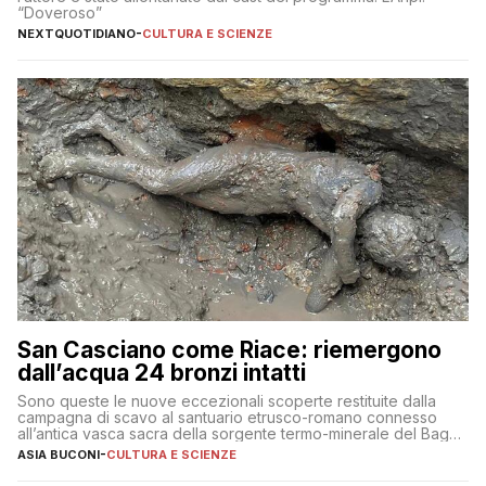
“Doveroso”
NEXTQUOTIDIANO
-
CULTURA E SCIENZE
San Casciano come Riace: riemergono
dall’acqua 24 bronzi intatti
Sono queste le nuove eccezionali scoperte restituite dalla
campagna di scavo al santuario etrusco-romano connesso
all’antica vasca sacra della sorgente termo-minerale del Bagno
Grande
ASIA BUCONI
-
CULTURA E SCIENZE