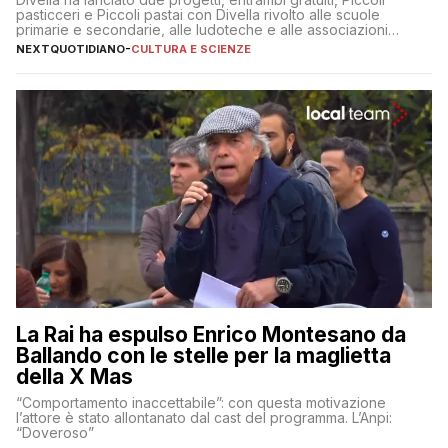
pasticceri e Piccoli pastai con Divella rivolto alle scuole
primarie e secondarie, alle ludoteche e alle associazioni
pugliesi che si occupano di bambini con ADHD
NEXTQUOTIDIANO
-
CULTURA E SCIENZE
La Rai ha espulso Enrico Montesano da
Ballando con le stelle per la maglietta
della X Mas
“Comportamento inaccettabile”: con questa motivazione
l’attore è stato allontanato dal cast del programma. L’Anpi:
“Doveroso”