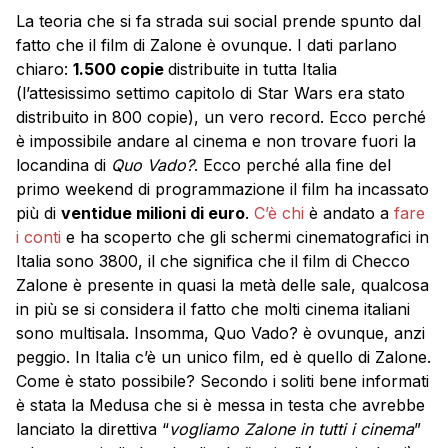
La teoria che si fa strada sui social prende spunto dal
fatto che il film di Zalone è ovunque. I dati parlano
chiaro:
1.500 copie
distribuite in tutta Italia
(l’attesissimo settimo capitolo di Star Wars era stato
distribuito in 800 copie), un vero record. Ecco perché
è impossibile andare al cinema e non trovare fuori la
locandina di
Quo Vado?
. Ecco perché alla fine del
primo weekend di programmazione il film ha incassato
più di
ventidue milioni di euro
.
C’è chi
è andato a
fare
i conti
e ha scoperto che gli schermi cinematografici in
Italia sono 3800, il che significa che il film di Checco
Zalone è presente in quasi la metà delle sale, qualcosa
in più se si considera il fatto che molti cinema italiani
sono multisala. Insomma, Quo Vado? è ovunque, anzi
peggio. In Italia c’è un unico film, ed è quello di Zalone.
Come è stato possibile? Secondo i soliti bene informati
è stata la Medusa che si è messa in testa che avrebbe
lanciato la direttiva “
vogliamo Zalone in tutti i cinema
”