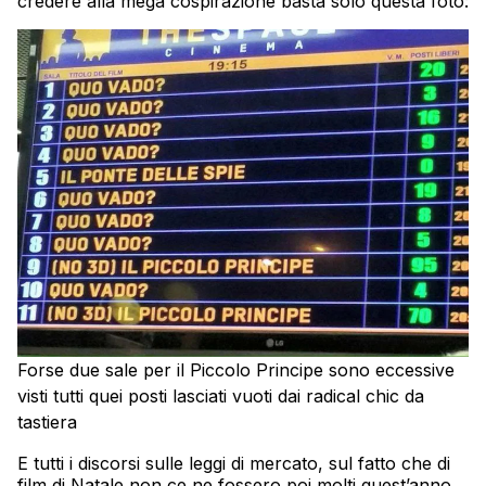
credere alla mega cospirazione basta solo questa foto:
Forse due sale per il Piccolo Principe sono eccessive
visti tutti quei posti lasciati vuoti dai radical chic da
tastiera
E tutti i discorsi sulle leggi di mercato, sul fatto che di
film di Natale non ce ne fossero poi molti quest’anno