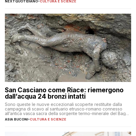
NEXTQUOTIDIANO
-
CULTURA E SCIENZE
San Casciano come Riace: riemergono
dall’acqua 24 bronzi intatti
Sono queste le nuove eccezionali scoperte restituite dalla
campagna di scavo al santuario etrusco-romano connesso
all’antica vasca sacra della sorgente termo-minerale del Bagno
Grande
ASIA BUCONI
-
CULTURA E SCIENZE