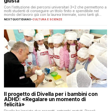
giusta
Con l’istituzione dei percorsi universitari 3+2 che permettono a
molti studenti di conseguire un titolo finito e spendibile nel
mondo del lavoro già con la laurea triennale, sono tanti gli
interrogativi che si pongono gli studenti una volta raggiunto
NEXTQUOTIDIANO
-
CULTURA E SCIENZE
l’obiettivo di primo livello
Il progetto di Divella per i bambini con
ADHD: «Regalare un momento di
felicità»
Divella ha lanciato due progetti, entrambi gratuiti, Piccoli