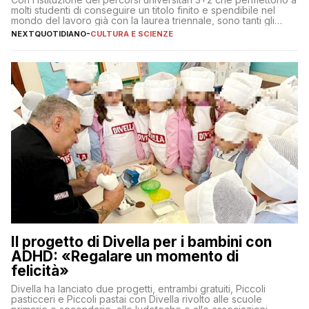
molti studenti di conseguire un titolo finito e spendibile nel
mondo del lavoro già con la laurea triennale, sono tanti gli
interrogativi che si pongono gli studenti una volta raggiunto
NEXTQUOTIDIANO
-
CULTURA E SCIENZE
l’obiettivo di primo livello
Il progetto di Divella per i bambini con
ADHD: «Regalare un momento di
felicità»
Divella ha lanciato due progetti, entrambi gratuiti, Piccoli
pasticceri e Piccoli pastai con Divella rivolto alle scuole