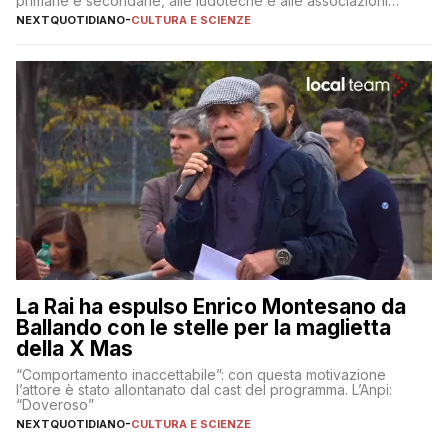
primarie e secondarie, alle ludoteche e alle associazioni
pugliesi che si occupano di bambini con ADHD
NEXTQUOTIDIANO
-
CULTURA E SCIENZE
La Rai ha espulso Enrico Montesano da
Ballando con le stelle per la maglietta
della X Mas
“Comportamento inaccettabile”: con questa motivazione
l’attore è stato allontanato dal cast del programma. L’Anpi:
“Doveroso”
NEXTQUOTIDIANO
-
CULTURA E SCIENZE