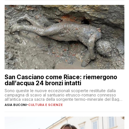
San Casciano come Riace: riemergono
dall’acqua 24 bronzi intatti
Sono queste le nuove eccezionali scoperte restituite dalla
campagna di scavo al santuario etrusco-romano connesso
all’antica vasca sacra della sorgente termo-minerale del Bagno
Grande
ASIA BUCONI
-
CULTURA E SCIENZE