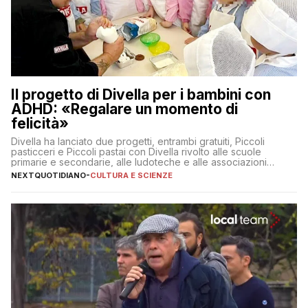
Il progetto di Divella per i bambini con
ADHD: «Regalare un momento di
felicità»
Divella ha lanciato due progetti, entrambi gratuiti, Piccoli
pasticceri e Piccoli pastai con Divella rivolto alle scuole
primarie e secondarie, alle ludoteche e alle associazioni
pugliesi che si occupano di bambini con ADHD
NEXTQUOTIDIANO
-
CULTURA E SCIENZE