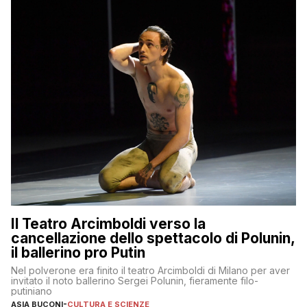
Il Teatro Arcimboldi verso la
cancellazione dello spettacolo di Polunin,
il ballerino pro Putin
Nel polverone era finito il teatro Arcimboldi di Milano per aver
invitato il noto ballerino Sergei Polunin, fieramente filo-
putiniano
ASIA BUCONI
-
CULTURA E SCIENZE