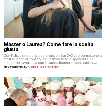
Master o Laurea? Come fare la scelta
giusta
Con l’istituzione dei percorsi universitari 3+2 che permettono a
molti studenti di conseguire un titolo finito e spendibile nel
mondo del lavoro già con la laurea triennale, sono tanti gli
interrogativi che si pongono gli studenti una volta raggiunto
NEXTQUOTIDIANO
-
CULTURA E SCIENZE
l’obiettivo di primo livello