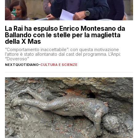
La Rai ha espulso Enrico Montesano da
Ballando con le stelle per la maglietta
della X Mas
“Comportamento inaccettabile”: con questa motivazione
l’attore è stato allontanato dal cast del programma. L’Anpi:
“Doveroso”
NEXTQUOTIDIANO
-
CULTURA E SCIENZE