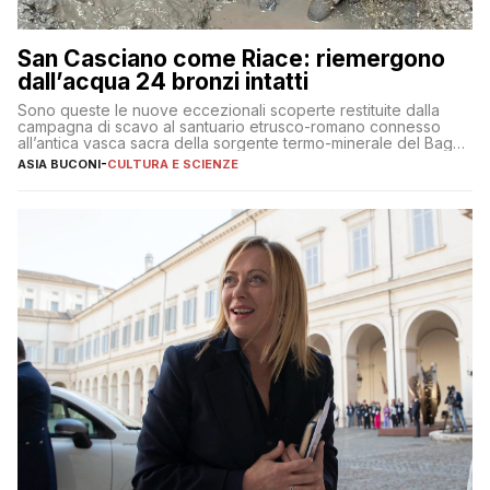
San Casciano come Riace: riemergono
dall’acqua 24 bronzi intatti
Sono queste le nuove eccezionali scoperte restituite dalla
campagna di scavo al santuario etrusco-romano connesso
all’antica vasca sacra della sorgente termo-minerale del Bagno
Grande
ASIA BUCONI
-
CULTURA E SCIENZE