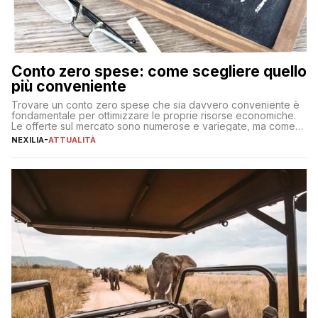
Conto zero spese: come scegliere quello
più conveniente
Trovare un conto zero spese che sia davvero conveniente è
fondamentale per ottimizzare le proprie risorse economiche.
Le offerte sul mercato sono numerose e variegate, ma come
individuare quella più adatta alle proprie esigenze senza
NEXILIA
-
ATTUALITÀ
incorrere in costi nascosti? Optare per un conto zero spese
significa eliminare le spese di gestione che spesso incidono
sul […]