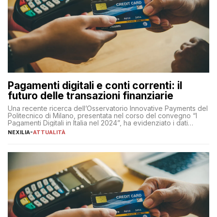
Pagamenti digitali e conti correnti: il
futuro delle transazioni finanziarie
Una recente ricerca dell’Osservatorio Innovative Payments del
Politecnico di Milano, presentata nel corso del convegno “I
Pagamenti Digitali in Italia nel 2024”, ha evidenziato i dati
definitivi del primo semestre 2024 relativamente alle
NEXILIA
-
ATTUALITÀ
transazioni dei pagamenti digitali con carta nel nostro Paese:
223 miliardi di euro. Si ritiene che il totale relativo ai 12 mesi […]