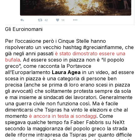
Gli Euroinomani
Per l’occasione però i Cinque Stelle hanno
rispolverato un vecchio hashtag #greciainfiamme, che
già negli anni passati
è stato dimostrato essere una
bufala
. Ad essere sceso in piazza non è “il popolo
greco”, come racconta la Portavoce
all’Europarlamento
Laura Agea
in un video, ad essere
scesa in piazza è una categoria di persone ben
precisa (anche se prima di loro erano scesi in piazza
gli avvocati) che solitamente protesta sempre da sola
e mai insieme ai sindacati dei lavoratori. Generalmente
una guerra civile non funziona così. Ma è facile
dimenticarsi che Tsipras ha vinto le elezioni e che al
momento
è ancora in testa ai sondaggi
. Come
spiegava qualche tempo fa Faber Fabbris su NeXt
secondo la maggioranza del popolo greco la strada
delle riforme intrapresa da Tsipras per quanto difficile