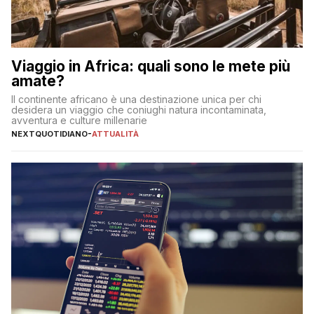
Viaggio in Africa: quali sono le mete più
amate?
Il continente africano è una destinazione unica per chi
desidera un viaggio che coniughi natura incontaminata,
avventura e culture millenarie
NEXTQUOTIDIANO
-
ATTUALITÀ