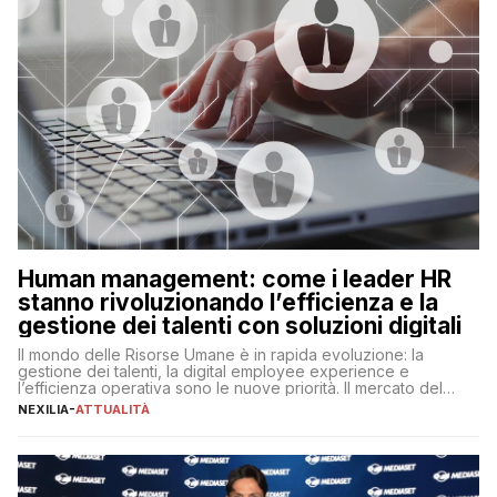
Human management: come i leader HR
stanno rivoluzionando l’efficienza e la
gestione dei talenti con soluzioni digitali
Il mondo delle Risorse Umane è in rapida evoluzione: la
gestione dei talenti, la digital employee experience e
l’efficienza operativa sono le nuove priorità. Il mercato del
lavoro, d’altra parte, è sempre più competitivo con una lotta
NEXILIA
-
ATTUALITÀ
per aggiudicarsi i talenti più validi che si intensifica e le
aspettative dei dipendenti in continua evoluzione. I […]