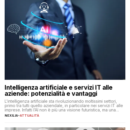
Intelligenza artificiale e servizi IT alle
aziende: potenzialità e vantaggi
L’intelligenza artificiale sta rivoluzionando moltissimi settori,
primo tra tutti quello aziendale, in particolare nei servizi IT alle
imprese. Infatti l’AI non è più una visione futuristica, ma una
realtà operativa che sta portando a un cambio significativo in
NEXILIA
-
ATTUALITÀ
ogni ambito. L’inserimento delle tecnologie di intelligenza
artificiale porta non solo all’ottimizzazione di diverse
operazioni, bensì comporta […]