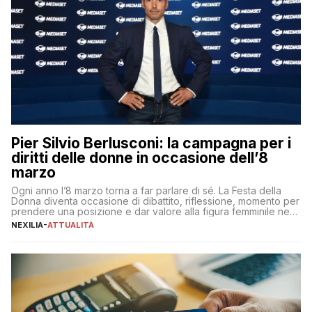
Pier Silvio Berlusconi: la campagna per i
diritti delle donne in occasione dell’8
marzo
Ogni anno l’8 marzo torna a far parlare di sé. La Festa della
Donna diventa occasione di dibattito, riflessione, momento per
prendere una posizione e dar valore alla figura femminile nella
sua complessità e crucialità. A lanciare un messaggio “forte e
NEXILIA
-
ATTUALITÀ
chiaro” quest’anno è stato anche Pier Silvio Berlusconi,
amministratore delegato di Mediaset, che ha […]