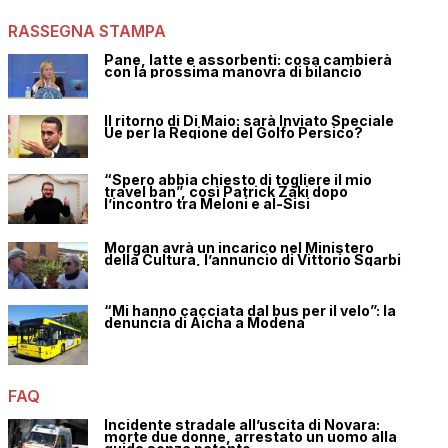
RASSEGNA STAMPA
Pane, latte e assorbenti: cosa cambierà
con la prossima manovra di bilancio
Il ritorno di Di Maio: sarà Inviato Speciale
Ue per la Regione del Golfo Persico?
“Spero abbia chiesto di togliere il mio
travel ban”, così Patrick Zaki dopo
l’incontro tra Meloni e al-Sisi
Morgan avrà un incarico nel Ministero
della Cultura, l’annuncio di Vittorio Sgarbi
“Mi hanno cacciata dal bus per il velo”: la
denuncia di Aicha a Modena
FAQ
Incidente stradale all’uscita di Novara:
morte due donne, arrestato un uomo alla