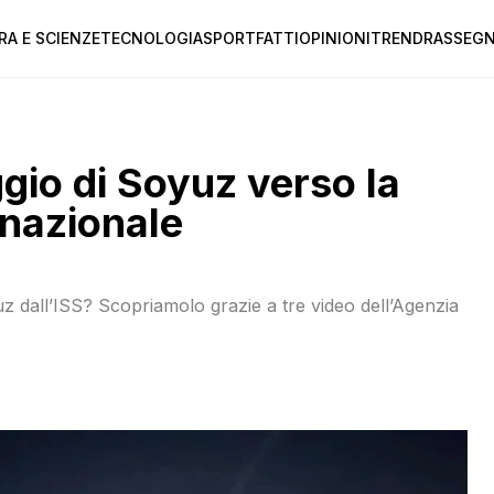
RA E SCIENZE
TECNOLOGIA
SPORT
FATTI
OPINIONI
TREND
RASSEGN
ggio di Soyuz verso la
rnazionale
uz dall’ISS? Scopriamolo grazie a tre video dell’Agenzia