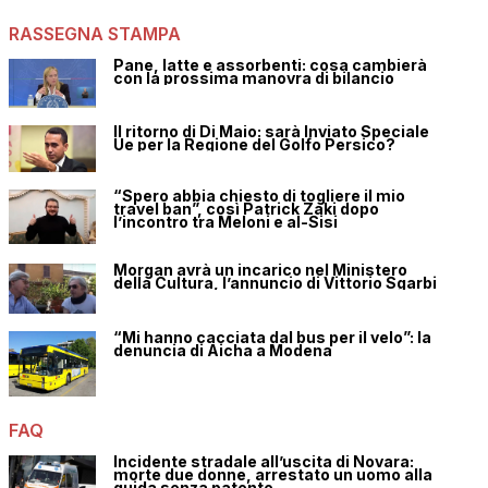
RASSEGNA STAMPA
Pane, latte e assorbenti: cosa cambierà
con la prossima manovra di bilancio
Il ritorno di Di Maio: sarà Inviato Speciale
Ue per la Regione del Golfo Persico?
“Spero abbia chiesto di togliere il mio
travel ban”, così Patrick Zaki dopo
l’incontro tra Meloni e al-Sisi
Morgan avrà un incarico nel Ministero
della Cultura, l’annuncio di Vittorio Sgarbi
“Mi hanno cacciata dal bus per il velo”: la
denuncia di Aicha a Modena
FAQ
Incidente stradale all’uscita di Novara:
morte due donne, arrestato un uomo alla
guida senza patente