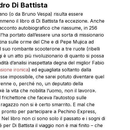
dro Di Battista
liano (o da Bruno Vespa) risulta essere
meno il libro di Di Battista fa eccezione. Anche
 racconto autobiografico che riassume, in 256
 l’ha portato dall’essere una sorta di missionario
atina sulle orme del Che e di Pepe Mujica ad
l suo rombante scooterone a tre ruote (ribelli
gi è un atto più rivoluzionario di quanto si possa
tà d’analisi inaspettata degna del miglior Fabio
sione ironica
) ed eguagliata soltanto dalla
sse impossibile, che sarei potuto diventare quel
erenne o, perché no, un deputato della
 la vita che nobilita l’uomo, non il lavoro».
frichettone che faceva l’autostop sulle
l ragazzo non si è certo smarrito. E mal che
 è pronto per partecipare a Pechino Express,
Nel libro non ci sono solo il passato e i sogni di
er Di Battista il viaggio non è mai finito – che