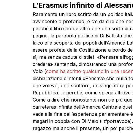
L’Erasmus infinito di Alessan
Raramente un libro scritto da un politico ita
avvincente o profondo, e c’è da dire che nem
perché il libro non è altro che una sorta di
pagine, la parabola politica di Di Battista che
laico alla scoperta dei popoli dell’America L
essere profeta della Costituzione a bordo de
sì, ma senza cadute di stile). «Pensare all’og
credere» sentenzia, dimostrando una profondi
Volo (
come ha scritto qualcuno in una recen
dichiarazione d’intenti «Pensavo che nulla fo
che volevo, uno scrittore, un viaggiatore p
Repubblica…»
perché, come spiega altrove «è
Come a dire che nonostante non sia più quel 
carreteras infinite dell’America Centrale que
vada alla fine dell’esperienza parlamentare
magari in coppia con Di Maio (i #portavoce). 
ragazzo ma anche il presente, un po’ perché p