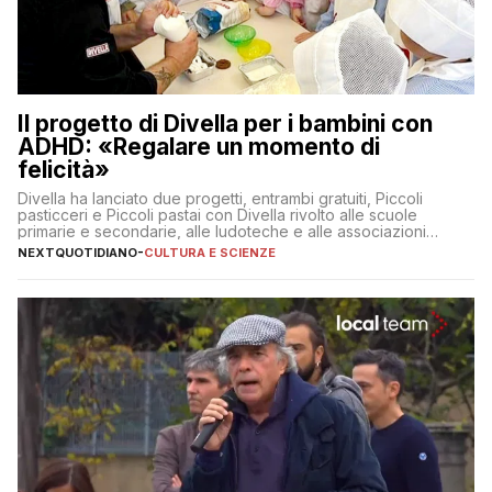
Il progetto di Divella per i bambini con
ADHD: «Regalare un momento di
felicità»
Divella ha lanciato due progetti, entrambi gratuiti, Piccoli
pasticceri e Piccoli pastai con Divella rivolto alle scuole
primarie e secondarie, alle ludoteche e alle associazioni
pugliesi che si occupano di bambini con ADHD
NEXTQUOTIDIANO
-
CULTURA E SCIENZE