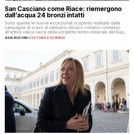
San Casciano come Riace: riemergono
dall’acqua 24 bronzi intatti
Sono queste le nuove eccezionali scoperte restituite dalla
campagna di scavo al santuario etrusco-romano connesso
all’antica vasca sacra della sorgente termo-minerale del Bagno
Grande
ASIA BUCONI
-
CULTURA E SCIENZE