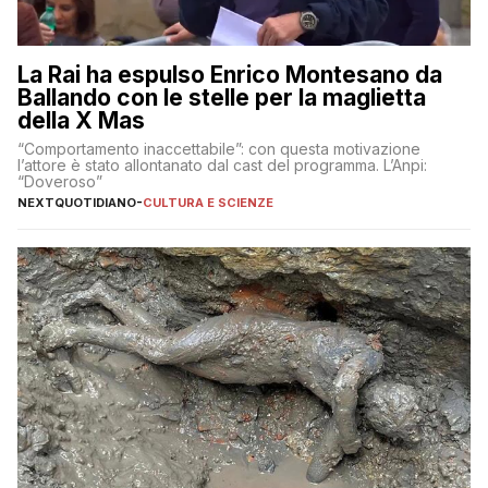
La Rai ha espulso Enrico Montesano da
Ballando con le stelle per la maglietta
della X Mas
“Comportamento inaccettabile”: con questa motivazione
l’attore è stato allontanato dal cast del programma. L’Anpi:
“Doveroso”
NEXTQUOTIDIANO
-
CULTURA E SCIENZE