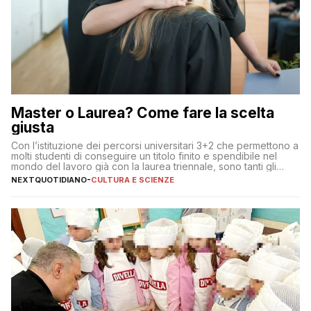
Master o Laurea? Come fare la scelta
giusta
Con l’istituzione dei percorsi universitari 3+2 che permettono a
molti studenti di conseguire un titolo finito e spendibile nel
mondo del lavoro già con la laurea triennale, sono tanti gli
interrogativi che si pongono gli studenti una volta raggiunto
NEXTQUOTIDIANO
-
CULTURA E SCIENZE
l’obiettivo di primo livello