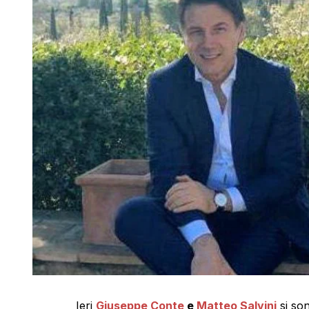
Ieri
Giuseppe Conte
e
Matteo Salvini
si son