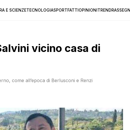
RA E SCIENZE
TECNOLOGIA
SPORT
FATTI
OPINIONI
TREND
RASSEGN
alvini vicino casa di
overno, come all’epoca di Berlusconi e Renzi