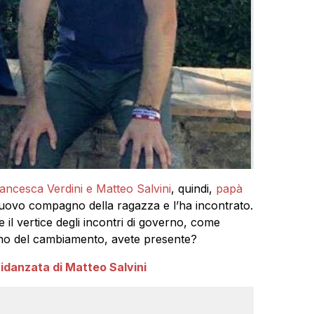
rancesca Verdini e Matteo Salvini
, quindi,
papà
uovo compagno della ragazza e l’ha incontrato.
e il vertice degli incontri di governo, come
rno del cambiamento, avete presente?
fidanzata di Matteo Salvini