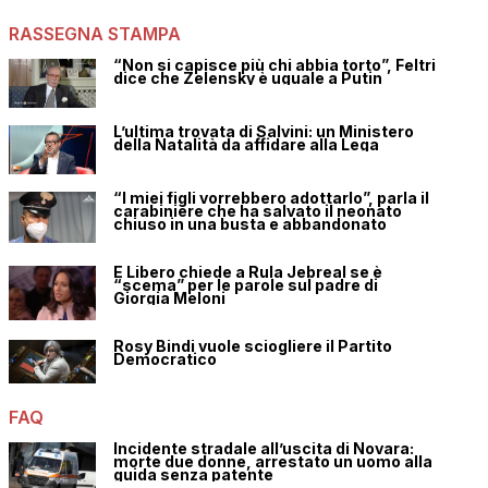
RASSEGNA STAMPA
“Non si capisce più chi abbia torto”, Feltri
dice che Zelensky è uguale a Putin
L’ultima trovata di Salvini: un Ministero
della Natalità da affidare alla Lega
“I miei figli vorrebbero adottarlo”, parla il
carabiniere che ha salvato il neonato
chiuso in una busta e abbandonato
E Libero chiede a Rula Jebreal se è
“scema” per le parole sul padre di
Giorgia Meloni
Rosy Bindi vuole sciogliere il Partito
Democratico
FAQ
Incidente stradale all’uscita di Novara:
morte due donne, arrestato un uomo alla
guida senza patente