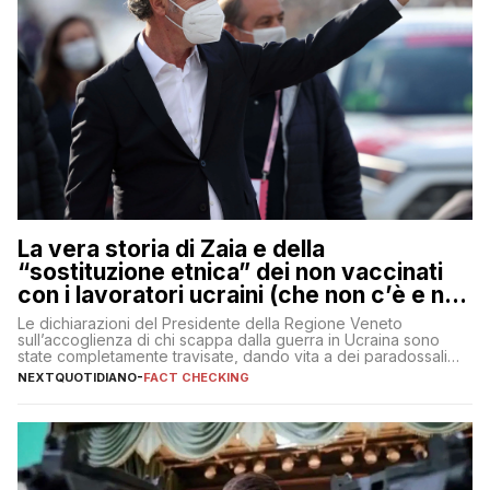
La vera storia di Zaia e della
“sostituzione etnica” dei non vaccinati
con i lavoratori ucraini (che non c’è e non
ci sarà)
Le dichiarazioni del Presidente della Regione Veneto
sull’accoglienza di chi scappa dalla guerra in Ucraina sono
state completamente travisate, dando vita a dei paradossali
falsi che girano sui social
NEXTQUOTIDIANO
-
FACT CHECKING