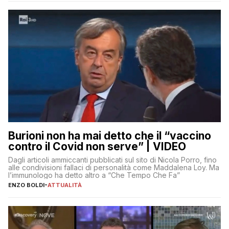
Burioni non ha mai detto che il “vaccino
contro il Covid non serve” | VIDEO
Dagli articoli ammiccanti pubblicati sul sito di Nicola Porro, fino
alle condivisioni fallaci di personalità come Maddalena Loy. Ma
l’immunologo ha detto altro a “Che Tempo Che Fa”
ENZO BOLDI
-
ATTUALITÀ