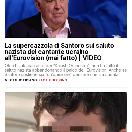
La supercazzola di Santoro sul saluto
nazista del cantante ucraino
all’Eurovision (mai fatto) | VIDEO
Oleh Psjuk, cantante dei “Kalush Orchestra”, non ha fatto il
saluto nazista abbandonando il palco dell’Eurovision. Anche se
Santoro sostiene sia “un’opinione” pensare che sia andata
così
NEXTQUOTIDIANO
-
FACT CHECKING