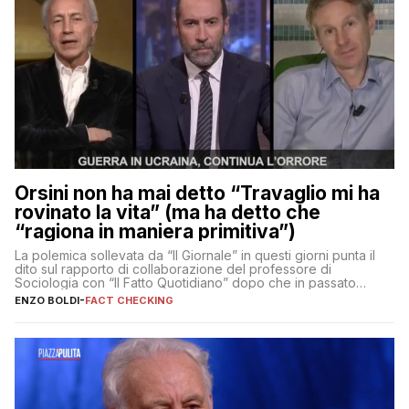
Orsini non ha mai detto “Travaglio mi ha
rovinato la vita” (ma ha detto che
“ragiona in maniera primitiva”)
La polemica sollevata da “Il Giornale” in questi giorni punta il
dito sul rapporto di collaborazione del professore di
Sociologia con “Il Fatto Quotidiano” dopo che in passato
erano volati stracci
ENZO BOLDI
-
FACT CHECKING