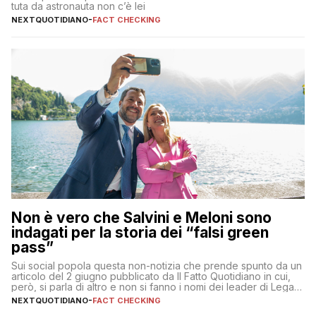
tuta da astronauta non c’è lei
NEXTQUOTIDIANO
-
FACT CHECKING
Non è vero che Salvini e Meloni sono
indagati per la storia dei “falsi green
pass”
Sui social popola questa non-notizia che prende spunto da un
articolo del 2 giugno pubblicato da Il Fatto Quotidiano in cui,
però, si parla di altro e non si fanno i nomi dei leader di Lega e
Fratelli d’Italia
NEXTQUOTIDIANO
-
FACT CHECKING