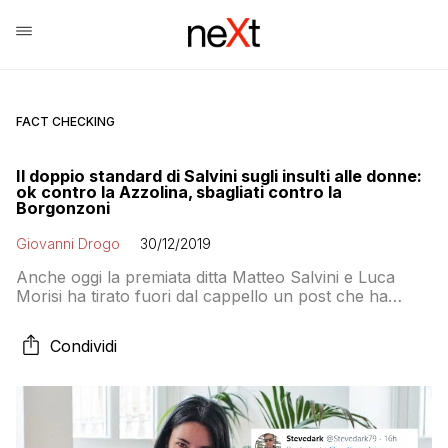
FACT CHECKING
Il doppio standard di Salvini sugli insulti alle donne:
ok contro la Azzolina, sbagliati contro la
Borgonzoni
Giovanni Drogo
30/12/2019
Anche oggi la premiata ditta Matteo Salvini e Luca
Morisi ha tirato fuori dal cappello un post che ha
scatenato il sessismo dei fan del Capitano. Il tutto
ovviamente senza sporcarsi troppo le mani: il lavoro
Condividi
sporco lo fa la Bestia, così Salvini può lamentarsi del
presunto sessismo di Sala nei confronti di Lucia
Borgonzoni