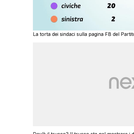
La torta dei sindaci sulla pagina FB del Part
Dov’è il trucco? Il trucco sta nel mostrare i 