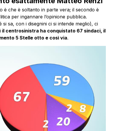
into esattamente Matteo Renzi
o è che è soltanto in parte vera; il secondo è
itica per ingannare l’opinione pubblica.
i sa, con i disegnini ci si intende meglio), ci
i
il centrosinistra ha conquistato 67 sindaci, il
mento 5 Stelle otto e così via
.