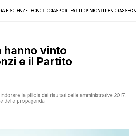
RA E SCIENZE
TECNOLOGIA
SPORT
FATTI
OPINIONI
TREND
RASSEGN
a hanno vinto
i e il Partito
dorare la pillola dei risultati delle amministrative 2017.
cie della propaganda