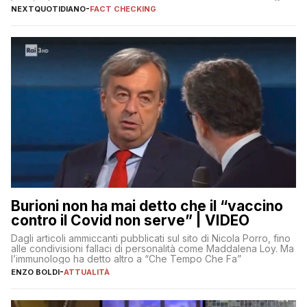
Fratelli d’Italia
NEXTQUOTIDIANO
-
FACT CHECKING
Burioni non ha mai detto che il “vaccino
contro il Covid non serve” | VIDEO
Dagli articoli ammiccanti pubblicati sul sito di Nicola Porro, fino
alle condivisioni fallaci di personalità come Maddalena Loy. Ma
l’immunologo ha detto altro a “Che Tempo Che Fa”
ENZO BOLDI
-
ATTUALITÀ