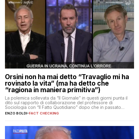
Orsini non ha mai detto “Travaglio mi ha
rovinato la vita” (ma ha detto che
“ragiona in maniera primitiva”)
La polemica sollevata da “Il Giornale” in questi giorni punta il
dito sul rapporto di collaborazione del professore di
Sociologia con “Il Fatto Quotidiano” dopo che in passato
erano volati stracci
ENZO BOLDI
-
FACT CHECKING