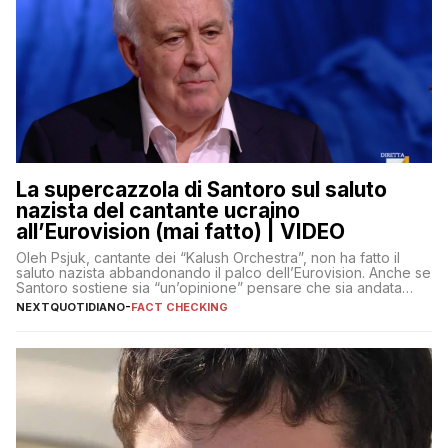
La supercazzola di Santoro sul saluto
nazista del cantante ucraino
all’Eurovision (mai fatto) | VIDEO
Oleh Psjuk, cantante dei “Kalush Orchestra”, non ha fatto il
saluto nazista abbandonando il palco dell’Eurovision. Anche se
Santoro sostiene sia “un’opinione” pensare che sia andata
così
NEXTQUOTIDIANO
-
FACT CHECKING