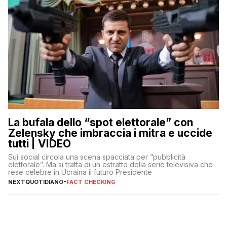
La bufala dello “spot elettorale” con
Zelensky che imbraccia i mitra e uccide
tutti | VIDEO
Sui social circola una scena spacciata per “pubblicità
elettorale”. Ma si tratta di un estratto della serie televisiva che
rese celebre in Ucraina il futuro Presidente
NEXTQUOTIDIANO
-
FACT CHECKING