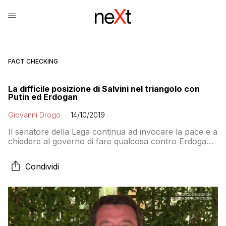
FACT CHECKING
La difficile posizione di Salvini nel triangolo con
Putin ed Erdogan
Giovanni Drogo
14/10/2019
Il senatore della Lega continua ad invocare la pace e a
chiedere al governo di fare qualcosa contro Erdogan.
Ma quando parla di Siria Salvini sembra essere colto
da amnesie selettive: perché non parla mai del ruolo
Condividi
della Russia del suo amico Putin