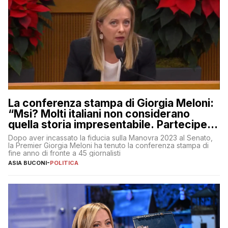
La conferenza stampa di Giorgia Meloni:
“Msi? Molti italiani non considerano
quella storia impresentabile. Parteciperò
al 25 aprile”
Dopo aver incassato la fiducia sulla Manovra 2023 al Senato,
la Premier Giorgia Meloni ha tenuto la conferenza stampa di
fine anno di fronte a 45 giornalisti
ASIA BUCONI
-
POLITICA