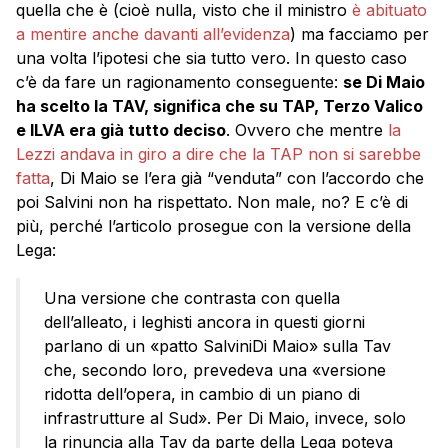
quella che è (cioè nulla, visto che il ministro
è abituato
a mentire anche davanti all’evidenza
) ma facciamo per
una volta l’ipotesi che sia tutto vero. In questo caso
c’è da fare un ragionamento conseguente:
se Di Maio
ha scelto la TAV, significa che su TAP, Terzo Valico
e ILVA era già tutto deciso
. Ovvero che mentre
la
Lezzi andava in giro a dire che la TAP non si sarebbe
fatta
, Di Maio se l’era già “venduta” con l’accordo che
poi Salvini non ha rispettato. Non male, no? E c’è di
più, perché l’articolo prosegue con la versione della
Lega:
Una versione che contrasta con quella
dell’alleato, i leghisti ancora in questi giorni
parlano di un «patto SalviniDi Maio» sulla Tav
che, secondo loro, prevedeva una «versione
ridotta dell’opera, in cambio di un piano di
infrastrutture al Sud». Per Di Maio, invece, solo
la rinuncia alla Tav da parte della Lega poteva