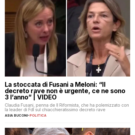
La stoccata di Fusani a Meloni: “Il
decreto rave non è urgente, ce ne sono
3 l’anno” | VIDEO
Claudia Fusani, penna de Il Riformista, che ha polemizzato con
la leader di FdI sul chiacchieratissimo decreto rave
ASIA BUCONI
-
POLITICA