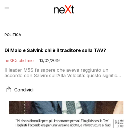
POLITICA
Di Maio e Salvini: chi è il traditore sulla TAV?
neXtQuotidiano
13/02/2019
Il leader M5S fa sapere che aveva raggiunto un
accordo con Salvini sull’Alta Velocità: questo significa
che, ad esempio, mentre la Lezzi annunciava battaglia
sul TAP Di Maio se l’era già venduta?
Condividi