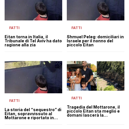
FATTI
FATTI
Eitan torna in Italia, il
Shmuel Peleg: domiciliari in
Tribunale di Tel Aviv ha dato
Israele per il nonno del
ragione alla zia
piccolo Eitan
FATTI
FATTI
Tragedia del Mottarone, il
La storia del “sequestro” di
piccolo Eitan sta meglio e
Eitan, sopravvissuto al
domani lascerà la
Mottarone e riportato in
rianimazione
Israele dal nonno materno