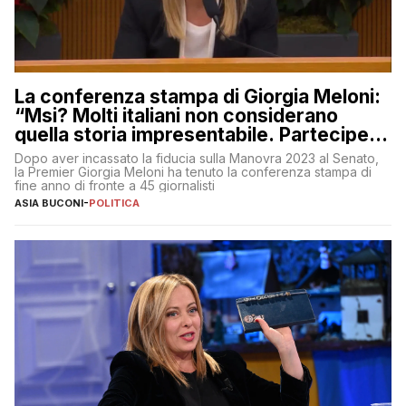
La conferenza stampa di Giorgia Meloni:
“Msi? Molti italiani non considerano
quella storia impresentabile. Parteciperò
al 25 aprile”
Dopo aver incassato la fiducia sulla Manovra 2023 al Senato,
la Premier Giorgia Meloni ha tenuto la conferenza stampa di
fine anno di fronte a 45 giornalisti
ASIA BUCONI
-
POLITICA