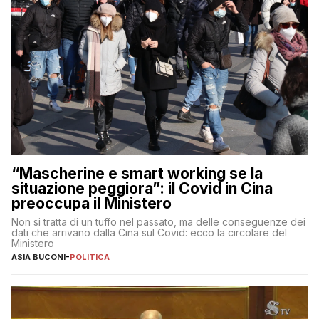
“Mascherine e smart working se la
situazione peggiora”: il Covid in Cina
preoccupa il Ministero
Non si tratta di un tuffo nel passato, ma delle conseguenze dei
dati che arrivano dalla Cina sul Covid: ecco la circolare del
Ministero
ASIA BUCONI
-
POLITICA