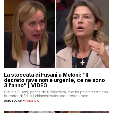
La stoccata di Fusani a Meloni: “Il
decreto rave non è urgente, ce ne sono
3 l’anno” | VIDEO
Claudia Fusani, penna de Il Riformista, che ha polemizzato con
la leader di FdI sul chiacchieratissimo decreto rave
ASIA BUCONI
-
POLITICA