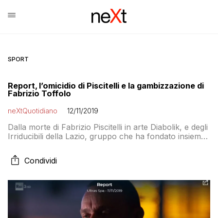
SPORT
Report, l’omicidio di Piscitelli e la gambizzazione di
Fabrizio Toffolo
neXtQuotidiano
12/11/2019
Dalla morte di Fabrizio Piscitelli in arte Diabolik, e degli
Irriducibili della Lazio, gruppo che ha fondato insieme
ai suoi tre scudieri: Yuri Alviti, condannato per tentata
estorsione, Paolo Arcivieri, anche lui condannato per
Condividi
tentata estorsione, e Fabrizio Toffolo, condannato per
rapina, spaccio e detenzione di stupefacenti, lesioni
gravi, tentata estorsione, falsa testimonianza