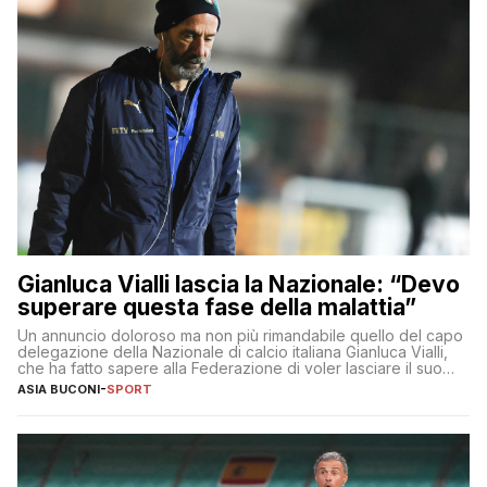
Gianluca Vialli lascia la Nazionale: “Devo
superare questa fase della malattia”
Un annuncio doloroso ma non più rimandabile quello del capo
delegazione della Nazionale di calcio italiana Gianluca Vialli,
che ha fatto sapere alla Federazione di voler lasciare il suo
incarico a causa della malattia di cui soffre, un tumore al
ASIA BUCONI
-
SPORT
pancreas, con cui combatte ormai da cinque anni. L’ex bomber
della Sampdoria lo ha comunicato […]