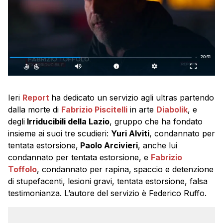
Ieri
Report
ha dedicato un servizio agli ultras partendo
dalla morte di
Fabrizio Piscitelli
in arte
Diabolik
, e
degli
Irriducibili della Lazio
, gruppo che ha fondato
insieme ai suoi tre scudieri:
Yuri Alviti
, condannato per
tentata estorsione,
Paolo Arcivieri
, anche lui
condannato per tentata estorsione, e
Fabrizio
Toffolo
, condannato per rapina, spaccio e detenzione
di stupefacenti, lesioni gravi, tentata estorsione, falsa
testimonianza. L’autore del servizio è Federico Ruffo.