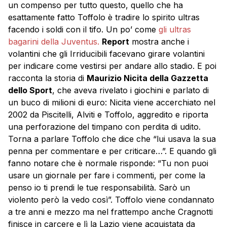
un compenso per tutto questo, quello che ha
esattamente fatto Toffolo è tradire lo spirito ultras
facendo i soldi con il tifo. Un po’ come
gli ultras
bagarini della Juventus.
Report
mostra anche i
volantini che gli Irriducibili facevano girare volantini
per indicare come vestirsi per andare allo stadio. E poi
racconta la storia di
Maurizio Nicita della Gazzetta
dello Sport
, che aveva rivelato i giochini e parlato di
un buco di milioni di euro: Nicita viene accerchiato nel
2002 da Piscitelli, Alviti e Toffolo, aggredito e riporta
una perforazione del timpano con perdita di udito.
Torna a parlare Toffolo che dice che “lui usava la sua
penna per commentare e per criticare…”. E quando gli
fanno notare che è normale risponde: “Tu non puoi
usare un giornale per fare i commenti, per come la
penso io ti prendi le tue responsabilità. Sarò un
violento però la vedo così”. Toffolo viene condannato
a tre anni e mezzo ma nel frattempo anche Cragnotti
finisce in carcere e lì la Lazio viene acquistata da