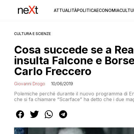
ATTUALITÀ
POLITICA
ECONOMIA
CULTU
CULTURA E SCIENZE
Cosa succede se a Real
insulta Falcone e Borsel
Carlo Freccero
Giovanni Drogo
10/06/2019
Polemiche perché durante il nuovo programma di Enr
che si fa chiamare “Scarface” ha detto che i due ma
che forse invitare in TV uno che si ispira ad Al Cap
altro: i programmi di Freccero fanno tutti flop