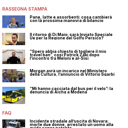
RASSEGNA STAMPA
Pane, latte e assorbenti: cosa cambierà
con la prossima manovra di bilancio
Il ritorno di Di Maio: sarà Inviato Speciale
Ue per la Regione del Golfo Persico?
“Spero abbia chiesto di togliere il mio
travel ban”, così Patrick Zaki dopo
l’incontro tra Meloni e al-Sisi
Morgan avrà un incarico nel Ministero
della Cultura, l’annuncio di Vittorio Sgarbi
“Mi hanno cacciata dal bus per il velo”: la
denuncia di Aicha a Modena
FAQ
Incidente stradale all’uscita di Novara:
morte due donne, arrestato un uomo alla
guida senza patente