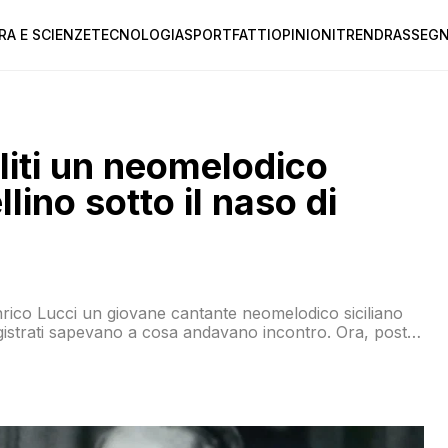
RA E SCIENZE
TECNOLOGIA
SPORT
FATTI
OPINIONI
TREND
RASSEGN
iti un neomelodico
lino sotto il naso di
ico Lucci un giovane cantante neomelodico siciliano
gistrati sapevano a cosa andavano incontro. Ora, posto
one non è stata una grandissima idea il problema è un