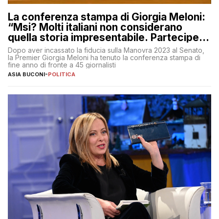
La conferenza stampa di Giorgia Meloni:
“Msi? Molti italiani non considerano
quella storia impresentabile. Parteciperò
al 25 aprile”
Dopo aver incassato la fiducia sulla Manovra 2023 al Senato,
la Premier Giorgia Meloni ha tenuto la conferenza stampa di
fine anno di fronte a 45 giornalisti
ASIA BUCONI
-
POLITICA