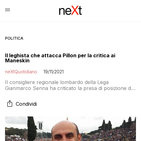
POLITICA
Il leghista che attacca Pillon per la critica ai
Maneskin
neXtQuotidiano
19/11/2021
Il consigliere regionale lombardo della Lega
Gianmarco Senna ha criticato la presa di posizione del
senatore Simone Pillon sui Maneskin: “Probabilmente
non ha capito la differenza tra uno spettacolo di una
Condividi
rock band e la vita reale. Ogni tanto è utile ricordare
che la Lega è anche altro”