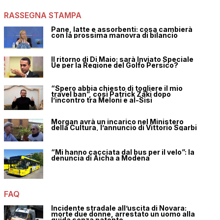
RASSEGNA STAMPA
Pane, latte e assorbenti: cosa cambierà
con la prossima manovra di bilancio
Il ritorno di Di Maio: sarà Inviato Speciale
Ue per la Regione del Golfo Persico?
“Spero abbia chiesto di togliere il mio
travel ban”, così Patrick Zaki dopo
l’incontro tra Meloni e al-Sisi
Morgan avrà un incarico nel Ministero
della Cultura, l’annuncio di Vittorio Sgarbi
“Mi hanno cacciata dal bus per il velo”: la
denuncia di Aicha a Modena
FAQ
Incidente stradale all’uscita di Novara:
morte due donne, arrestato un uomo alla
guida senza patente