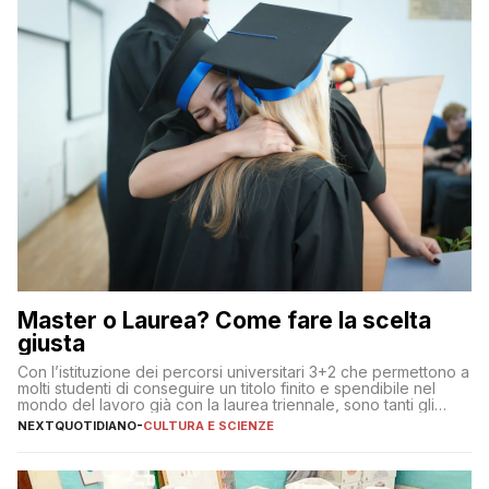
Master o Laurea? Come fare la scelta
giusta
Con l’istituzione dei percorsi universitari 3+2 che permettono a
molti studenti di conseguire un titolo finito e spendibile nel
mondo del lavoro già con la laurea triennale, sono tanti gli
interrogativi che si pongono gli studenti una volta raggiunto
NEXTQUOTIDIANO
-
CULTURA E SCIENZE
l’obiettivo di primo livello