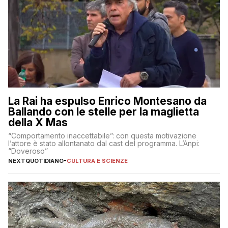
La Rai ha espulso Enrico Montesano da
Ballando con le stelle per la maglietta
della X Mas
“Comportamento inaccettabile”: con questa motivazione
l’attore è stato allontanato dal cast del programma. L’Anpi:
“Doveroso”
NEXTQUOTIDIANO
-
CULTURA E SCIENZE