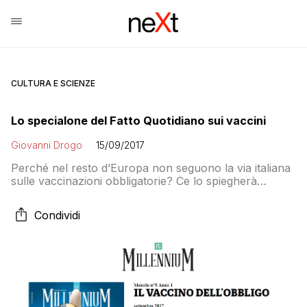
CULTURA E SCIENZE
Lo specialone del Fatto Quotidiano sui vaccini
Giovanni Drogo
15/09/2017
Perché nel resto d’Europa non seguono la via italiana
sulle vaccinazioni obbligatorie? Ce lo spiegherà
domani FQ Millennium intervistando Dario Miedico, il
dottore antivaccinista radiato dall’albo che però il Fatto
Condividi
sostiene essere solo “contro l’obbligo vaccinale” e non
contro le vaccinazioni