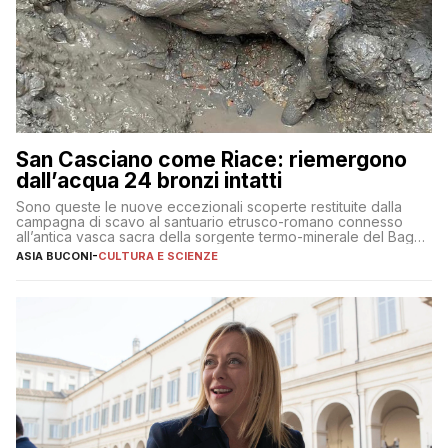
San Casciano come Riace: riemergono
dall’acqua 24 bronzi intatti
Sono queste le nuove eccezionali scoperte restituite dalla
campagna di scavo al santuario etrusco-romano connesso
all’antica vasca sacra della sorgente termo-minerale del Bagno
Grande
ASIA BUCONI
-
CULTURA E SCIENZE