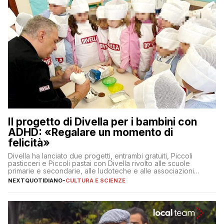
Il progetto di Divella per i bambini con
ADHD: «Regalare un momento di
felicità»
Divella ha lanciato due progetti, entrambi gratuiti, Piccoli
pasticceri e Piccoli pastai con Divella rivolto alle scuole
primarie e secondarie, alle ludoteche e alle associazioni
pugliesi che si occupano di bambini con ADHD
NEXTQUOTIDIANO
-
CULTURA E SCIENZE