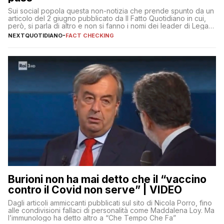
Sui social popola questa non-notizia che prende spunto da un
articolo del 2 giugno pubblicato da Il Fatto Quotidiano in cui,
però, si parla di altro e non si fanno i nomi dei leader di Lega e
Fratelli d’Italia
NEXTQUOTIDIANO
-
FACT CHECKING
Burioni non ha mai detto che il “vaccino
contro il Covid non serve” | VIDEO
Dagli articoli ammiccanti pubblicati sul sito di Nicola Porro, fino
alle condivisioni fallaci di personalità come Maddalena Loy. Ma
l’immunologo ha detto altro a “Che Tempo Che Fa”