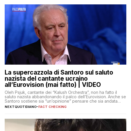
La supercazzola di Santoro sul saluto
nazista del cantante ucraino
all’Eurovision (mai fatto) | VIDEO
Oleh Psjuk, cantante dei “Kalush Orchestra”, non ha fatto il
saluto nazista abbandonando il palco dell’Eurovision. Anche se
Santoro sostiene sia “un’opinione” pensare che sia andata
così
NEXTQUOTIDIANO
-
FACT CHECKING