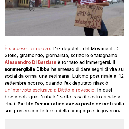
È successo di nuovo
. L’ex deputato del MoVimento 5
Stelle, giramondo, giornalista, scrittore e falegname
Alessandro Di Battista
è tornato ad immergersi.
Il
sommergibile Dibba
ha smesso di dare segni di vita sui
social da ormai una settimana. L’ultimo post risale al 12
settembre scorso, quando l’ex deputato rilasciò
un’intervista esclusiva a Dititto e rovescio
. In quel
breve colloquio “rubato” sotto casa il nostro rivelava
che
il Partito Democratico aveva posto dei veti
sulla
sua presenza all’interno della compagine di governo
.