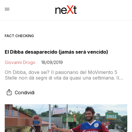
FACT CHECKING
El Dibba desaparecido (jamás será vencido)
Giovanni Drogo
18/09/2019
Oh Dibba, dove sei? Il pasionario del MoVimento 5
Stelle non dà segni di vita da quasi una settimana. Il
Popolo lo reclama: cosa dobbiamo pensare
dell’alleanza del M5S con il “partito di Renzi”? E degli
Condividi
accordi sui migranti con la Francia, quella che ci
riempie di immigrati grazie al franco CFA?