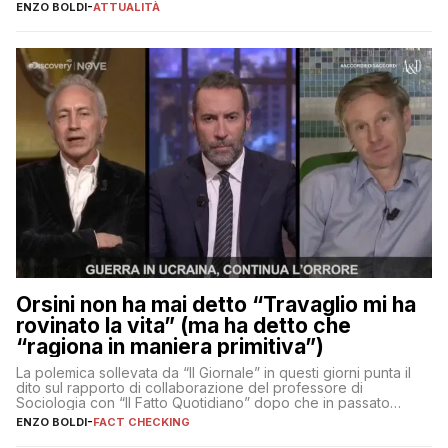
ENZO BOLDI
-
ATTUALITÀ
Orsini non ha mai detto “Travaglio mi ha
rovinato la vita” (ma ha detto che
“ragiona in maniera primitiva”)
La polemica sollevata da “Il Giornale” in questi giorni punta il
dito sul rapporto di collaborazione del professore di
Sociologia con “Il Fatto Quotidiano” dopo che in passato
erano volati stracci
ENZO BOLDI
-
FACT CHECKING