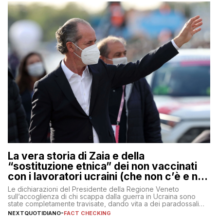
La vera storia di Zaia e della
“sostituzione etnica” dei non vaccinati
con i lavoratori ucraini (che non c’è e non
ci sarà)
Le dichiarazioni del Presidente della Regione Veneto
sull’accoglienza di chi scappa dalla guerra in Ucraina sono
state completamente travisate, dando vita a dei paradossali
falsi che girano sui social
NEXTQUOTIDIANO
-
FACT CHECKING