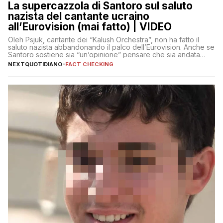
La supercazzola di Santoro sul saluto
nazista del cantante ucraino
all’Eurovision (mai fatto) | VIDEO
Oleh Psjuk, cantante dei “Kalush Orchestra”, non ha fatto il
saluto nazista abbandonando il palco dell’Eurovision. Anche se
Santoro sostiene sia “un’opinione” pensare che sia andata
così
NEXTQUOTIDIANO
-
FACT CHECKING