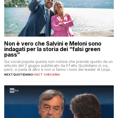
Non è vero che Salvini e Meloni sono
indagati per la storia dei “falsi green
pass”
Sui social popola questa non-notizia che prende spunto da un
articolo del 2 giugno pubblicato da Il Fatto Quotidiano in cui,
però, si parla di altro e non si fanno i nomi dei leader di Lega e
Fratelli d’Italia
NEXTQUOTIDIANO
-
FACT CHECKING