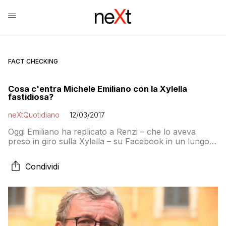
FACT CHECKING
Cosa c'entra Michele Emiliano con la Xylella
fastidiosa?
neXtQuotidiano
12/03/2017
Oggi Emiliano ha replicato a Renzi – che lo aveva
preso in giro sulla Xylella – su Facebook in un lungo
post nel quale ha accusato l’ex premier di odiare il
Sud. Ma cosa c’entra il governatore della Puglia con le
Condividi
malattie degli ulivi? Andiamo a vedere di cosa si sta
parlando