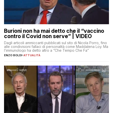
Burioni non ha mai detto che il “vaccino
contro il Covid non serve” | VIDEO
Dagli articoli ammiccanti pubblicati sul sito di Nicola Porro, fino
alle condivisioni fallaci di personalità come Maddalena Loy. Ma
l’immunologo ha detto altro a “Che Tempo Che Fa”
ENZO BOLDI
-
ATTUALITÀ