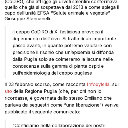
(CoDiRO) che affligge gli uliveti salentini confermava
quello che già si sospettava dal 2013 e come spiega il
capo dell’unità EFSA “Salute animale e vegetale”
Giuseppe Stancanelli:
il ceppo CoDiRO di X. fastidiosa provoca il
deperimento dell’olivo. Si tratta di un importante
passo avanti, in quanto potremo valutare con
precisione il rischio che un’epidemia si diffonda
dalla Puglia solo se colmeremo le lacune nelle
conoscenze sulla gamma di piante ospiti e
sull’epidemiologia del ceppo pugliese
Il 23 febbraio scorso, come racconta
Infoxylella
, sul
sito
della Regione Puglia (che, per chi non lo
ricordasse, è governata dallo stesso Emiliano che
parlava dei sequestri come “una liberazione”) veniva
pubblicato il seguente comunicato:
“Confidiamo nella collaborazione dei nostri