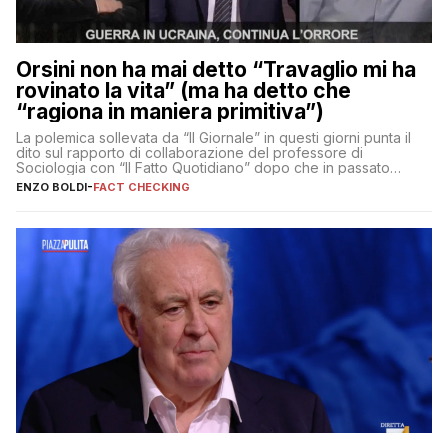
Orsini non ha mai detto “Travaglio mi ha
rovinato la vita” (ma ha detto che
“ragiona in maniera primitiva”)
La polemica sollevata da “Il Giornale” in questi giorni punta il
dito sul rapporto di collaborazione del professore di
Sociologia con “Il Fatto Quotidiano” dopo che in passato
erano volati stracci
ENZO BOLDI
-
FACT CHECKING