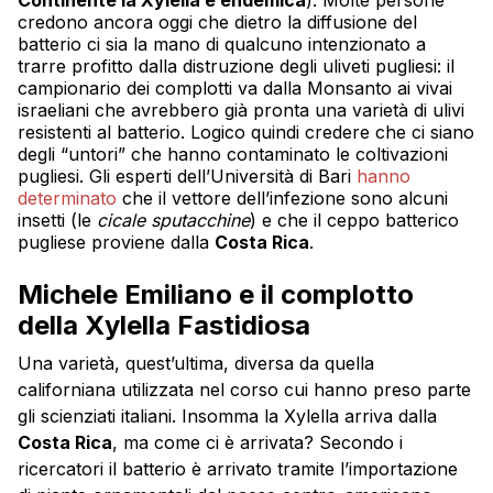
Continente la Xylella è endemica
). Molte persone
credono ancora oggi che dietro la diffusione del
batterio ci sia la mano di qualcuno intenzionato a
trarre profitto dalla distruzione degli uliveti pugliesi: il
campionario dei complotti va dalla Monsanto ai vivai
israeliani che avrebbero già pronta una varietà di ulivi
resistenti al batterio. Logico quindi credere che ci siano
degli “untori” che hanno contaminato le coltivazioni
pugliesi. Gli esperti dell’Università di Bari
hanno
determinato
che il vettore dell’infezione sono alcuni
insetti (le
cicale sputacchine
) e che il ceppo batterico
pugliese proviene dalla
Costa Rica
.
Michele Emiliano e il complotto
della Xylella Fastidiosa
Una varietà, quest’ultima, diversa da quella
californiana utilizzata nel corso cui hanno preso parte
gli scienziati italiani. Insomma la Xylella arriva dalla
Costa Rica
, ma come ci è arrivata? Secondo i
ricercatori il batterio è arrivato tramite l’importazione