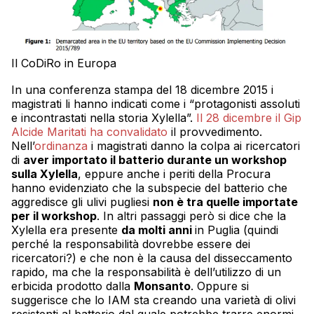
Il CoDiRo in Europa
In una conferenza stampa del 18 dicembre 2015 i
magistrati li hanno indicati come i “protagonisti assoluti
e incontrastati nella storia Xylella”.
Il 28 dicembre il Gip
Alcide Maritati ha convalidato
il provvedimento.
Nell’
ordinanza
i magistrati danno la colpa ai ricercatori
di
aver importato il batterio durante un workshop
sulla Xylella
, eppure anche i periti della Procura
hanno evidenziato che la subspecie del batterio che
aggredisce gli ulivi pugliesi
non è tra quelle importate
per il workshop
. In altri passaggi però si dice che la
Xylella era presente
da molti anni
in Puglia (quindi
perché la responsabilità dovrebbe essere dei
ricercatori?) e che non è la causa del disseccamento
rapido, ma che la responsabilità è dell’utilizzo di un
erbicida prodotto dalla
Monsanto
. Oppure si
suggerisce che lo IAM sta creando una varietà di olivi
resistenti al batterio dal quale potrebbe trarre enormi