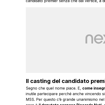
candidato premier senza che dal vertice, a diff
Il casting del candidato pre
Segno che quel nome piace. E,
come insegn
inutile partecipare perché anche vincendo si r
M5S. Per questo c’è grande unanimismo nel M
coro è
il deputato sospeso Riccardo Nuti
,