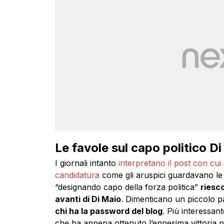
Le favole sul capo politico D
I giornali intanto
interpretano il post con cui 
candidatura
come gli aruspici guardavano le b
“designando capo della forza politica”
riesco
avanti di Di Maio
. Dimenticano un piccolo p
chi ha la password del blog
. Più interessan
che ha appena ottenuto l’ennesima vittoria n