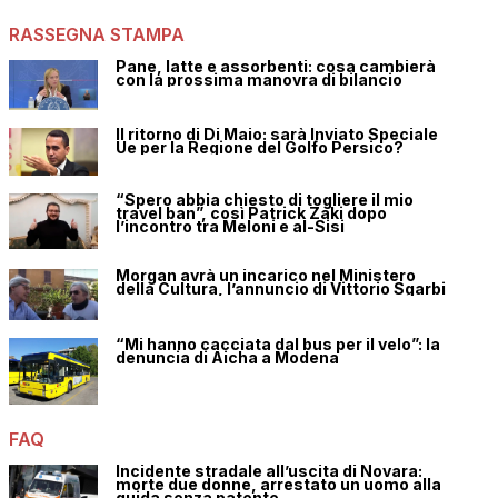
RASSEGNA STAMPA
Pane, latte e assorbenti: cosa cambierà
con la prossima manovra di bilancio
Il ritorno di Di Maio: sarà Inviato Speciale
Ue per la Regione del Golfo Persico?
“Spero abbia chiesto di togliere il mio
travel ban”, così Patrick Zaki dopo
l’incontro tra Meloni e al-Sisi
Morgan avrà un incarico nel Ministero
della Cultura, l’annuncio di Vittorio Sgarbi
“Mi hanno cacciata dal bus per il velo”: la
denuncia di Aicha a Modena
FAQ
Incidente stradale all’uscita di Novara:
morte due donne, arrestato un uomo alla
guida senza patente