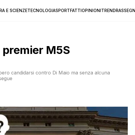
RA E SCIENZE
TECNOLOGIA
SPORT
FATTI
OPINIONI
TREND
RASSEGN
to premier M5S
ebbero candidarsi contro Di Maio ma senza alcuna
osegue