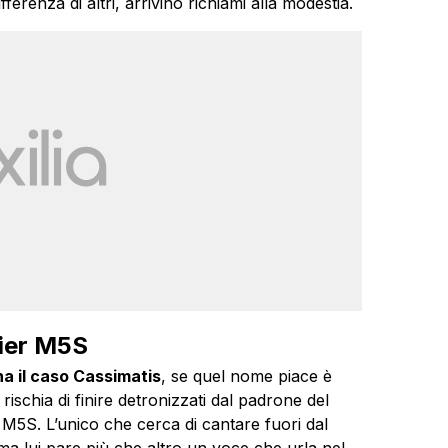
erenza di altri, arrivino richiami alla modestia.
mier M5S
a il caso Cassimatis
, se quel nome piace è
ischia di finire detronizzati dal padrone del
5S. L’unico che cerca di cantare fuori dal
 ma lui pare più che altro un voce che urla nel