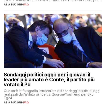
sembrano accumulare sempre più distacco affermandosi come
ASIA BUCONI
-
FAQ
primo partito con il 24% (+0,7% rispetto a fine luglio), un
punto davanti ai dem (al 23%). […]
Sondaggi politici oggi: per i giovani il
leader più amato è Conte, il partito più
votato il Pd
Questa è la fotografia immortalata dai sondaggi politici di oggi
realizzati dall’istituto di ricerca Quorum/YouTrend per Sky
Tg24
ASIA BUCONI
-
FAQ