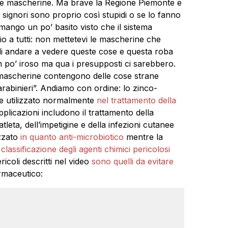
elle mascherine. Ma brave la Regione Piemonte e
i signori sono proprio così stupidi o se lo fanno
ango un po’ basito visto che il sistema
o a tutti: non mettetevi le mascherine che
di andare a vedere queste cose e questa roba
 po’ iroso ma qua i presupposti ci sarebbero.
e mascherine contengono delle cose strane
arabinieri”. Andiamo con ordine: lo zinco-
e utilizzato normalmente
nel trattamento della
pplicazioni includono il trattamento della
atleta, dell’impetigine e della infezioni cutanee
izzato
in quanto anti-microbiotico
mentre la
classificazione degli agenti chimici pericolosi
icoli descritti nel video
sono quelli da evitare
rmaceutico: