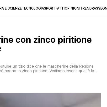
RA E SCIENZE
TECNOLOGIA
SPORT
FATTI
OPINIONI
TREND
RASSEGN
ine con zinco piritione
e
tube un tizio dice che le mascherine della Regione
é hanno lo zinco piritione. Vediamo invece qual è la