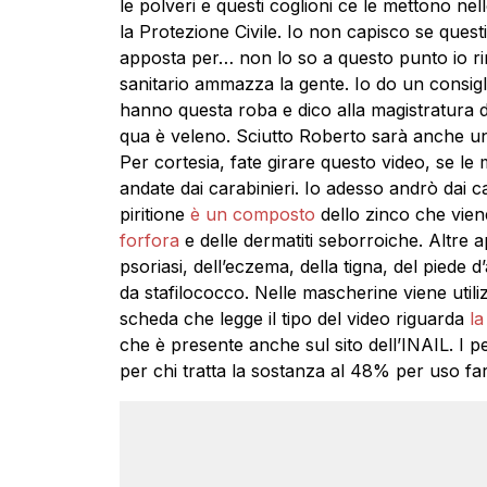
le polveri e questi coglioni ce le mettono n
la Protezione Civile. Io non capisco se quest
apposta per… non lo so a questo punto io rim
sanitario ammazza la gente. Io do un consigli
hanno questa roba e dico alla magistratura 
qua è veleno. Sciutto Roberto sarà anche un
Per cortesia, fate girare questo video, se l
andate dai carabinieri. Io adesso andrò dai c
piritione
è un composto
dello zinco che vien
forfora
e delle dermatiti seborroiche. Altre a
psoriasi, dell’eczema, della tigna, del piede d’
da stafilococco. Nelle mascherine viene util
scheda che legge il tipo del video riguarda
la 
che è presente anche sul sito dell’INAIL. I per
per chi tratta la sostanza al 48% per uso fa