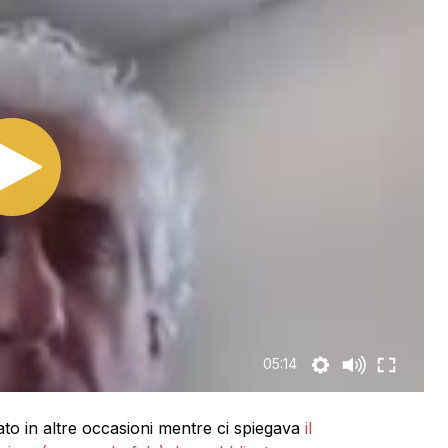
05:14
o in altre occasioni mentre ci spiegava
il