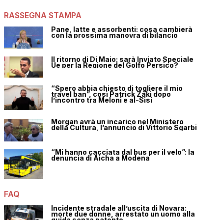
RASSEGNA STAMPA
Pane, latte e assorbenti: cosa cambierà
con la prossima manovra di bilancio
Il ritorno di Di Maio: sarà Inviato Speciale
Ue per la Regione del Golfo Persico?
“Spero abbia chiesto di togliere il mio
travel ban”, così Patrick Zaki dopo
l’incontro tra Meloni e al-Sisi
Morgan avrà un incarico nel Ministero
della Cultura, l’annuncio di Vittorio Sgarbi
“Mi hanno cacciata dal bus per il velo”: la
denuncia di Aicha a Modena
FAQ
Incidente stradale all’uscita di Novara:
morte due donne, arrestato un uomo alla
guida senza patente