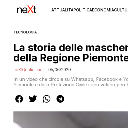
ATTUALITÀ
POLITICA
ECONOMIA
CULTU
TECNOLOGIA
La storia delle mascher
della Regione Piemont
neXtQuotidiano
05/06/2020
In un video che circola su Whatsapp, Facebook e You
Piemonte e della Protezione Civile sono veleno perch
verità